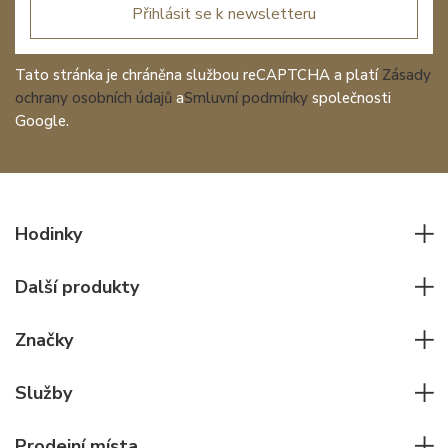
Přihlásit se k newsletteru
Tato stránka je chráněna službou reCAPTCHA a platí
Zásady
ochrany osobních údajů
a
Smluvní podmínky
společnosti
Google.
Hodinky
Všechny hodinky
Další produkty
Pánské hodinky
Psací potřeby
Dámské hodinky
Značky
Kožené zboží
Elegantní hodinky
Rolex
Ostatní doplňky
Služby
Pilotní hodinky
Patek Philippe
Hodinářský servis
Potápěčské hodinky
Cartier
Prodejní místa