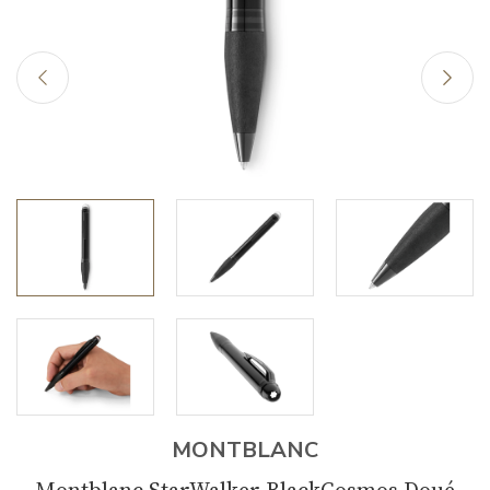
MONTBLANC
Montblanc StarWalker BlackCosmos Doué