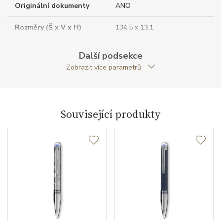
Originální dokumenty
ANO
Rozměry (Š x V x H)
134,5 x 13,1
Typ pera
kuličkové pero
Další podsekce
Zobrazit více parametrů
Váha (g)
42.04
Záruční doba
24
nepodnikatelé (měsíců)
Související produkty
Modelová řada
StarWalker