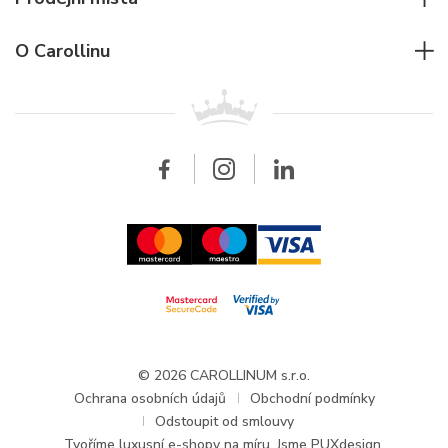
Individuální poradenství
Jaeger-LeCoultre
Rolex
Pro firmy
O Carollinu
Breitling
Patek Philippe
Pro prodejce
Kontakt
Všechny značky
Breitling
Velkoobchod
Velkoobchod
Carollinum
FAQ - Časté dotazy
O společnosti Carollinum
Hodinářský servis
Pracovní příležitosti
GDPR
Aktuality a oznámení
© 2026 CAROLLINUM s.r.o.
Ochrana osobních údajů
Obchodní podmínky
Odstoupit od smlouvy
Tvoříme
luxusní e-shopy na míru
. Jsme PUXdesign.