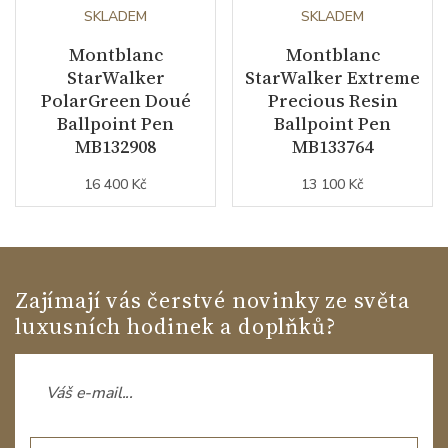
SKLADEM
SKLADEM
Montblanc
Montblanc
StarWalker
StarWalker Extreme
PolarGreen Doué
Precious Resin
Ballpoint Pen
Ballpoint Pen
MB132908
MB133764
16 400 Kč
13 100 Kč
Zajímají vás čerstvé novinky ze světa
luxusních hodinek a doplňků?