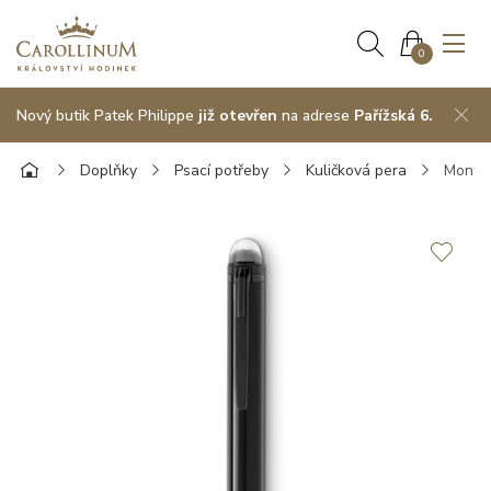
0
Nový butik Patek Philippe
již otevřen
na adrese
Pařížská 6.
Doplňky
Psací potřeby
Kuličková pera
Montb