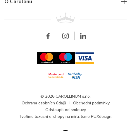
Pro firmy
O Carollinu
Breitling
Patek Philippe
Pro prodejce
Kontakt
Všechny značky
Breitling
Velkoobchod
Velkoobchod
Carollinum
FAQ - Časté dotazy
O společnosti Carollinum
Hodinářský servis
Pracovní příležitosti
GDPR
Aktuality a oznámení
© 2026 CAROLLINUM s.r.o.
Ochrana osobních údajů
Obchodní podmínky
Odstoupit od smlouvy
Tvoříme
luxusní e-shopy na míru
. Jsme PUXdesign.