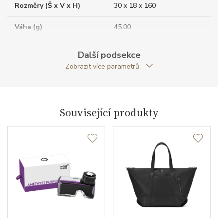
Rozměry (Š x V x H)
30 x 18 x 160
Váha (g)
45.00
Zapínání
klopové
Další podsekce
Zobrazit více parametrů
Záruční doba
24
nepodnikatelé (měsíců)
Modelová řada
Montblanc Sartorial
Související produkty