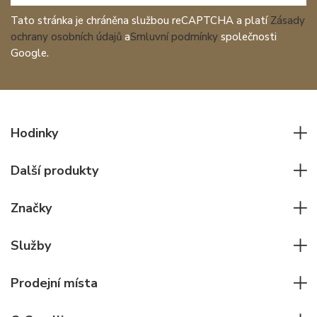
Tato stránka je chráněna službou reCAPTCHA a platí
Zásady
ochrany osobních údajů
a
Smluvní podmínky
společnosti
Google.
Hodinky
Všechny hodinky
Další produkty
Pánské hodinky
Psací potřeby
Dámské hodinky
Značky
Kožené zboží
Elegantní hodinky
Rolex
Ostatní doplňky
Služby
Pilotní hodinky
Patek Philippe
Hodinářský servis
Potápěčské hodinky
Cartier
Prodejní místa
Individuální poradenství
Jaeger-LeCoultre
Rolex