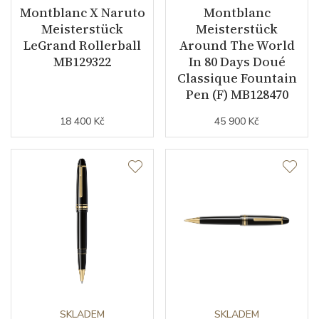
Montblanc X Naruto
Montblanc
Meisterstück
Meisterstück
LeGrand Rollerball
Around The World
MB129322
In 80 Days Doué
Classique Fountain
Pen (F) MB128470
18 400 Kč
45 900 Kč
SKLADEM
SKLADEM