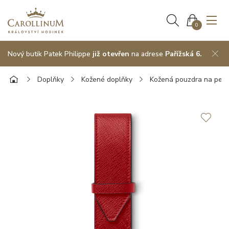
0
Nový butik Patek Philippe
již otevřen
na adrese
Pařížská 6.
Doplňky
Kožené doplňky
Kožená pouzdra na pera