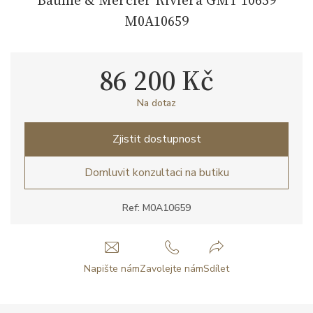
M0A10659
86 200 Kč
Na dotaz
Zjistit dostupnost
Domluvit konzultaci na butiku
Ref: M0A10659
Napište nám
Zavolejte nám
Sdílet