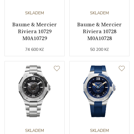
Kalibr strojku
automatický nátah
SKLADEM
SKLADEM
Kameny strojku
21
Baume & Mercier
Baume & Mercier
Riviera 10729
Riviera 10728
Kyvy strojku
28800
M0A10729
M0A10728
74 600 Kč
50 200 Kč
Funkce
Datumovka
ANO
Sekundová ručka
ANO
GMT
ANO
Číselník
SKLADEM
SKLADEM