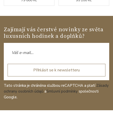
79 800 Kč
95 200 Kč
Zajímají vás čerstvé novinky ze světa
luxusních hodinek a doplňků?
Přihlásit se k newsletteru
Tato stránka je chráněna službou reCAPTCHA a platí
Zásady
ochrany osobních údajů
a
Smluvní podmínky
společnosti
Google.