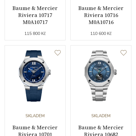
Barva číselníku
modrá
Baume & Mercier
Baume & Mercier
Riviera 10717
Riviera 10716
Indexy číselníku
indexy / římské číslice
M0A10717
M0A10716
115 800 Kč
110 600 Kč
Řemínek / Spona
Materiál řemínku
kaučuk
Barva řemínku
modrá
Materiál spony
nerezová ocel
Doplňující údaje
SKLADEM
SKLADEM
Záruční doba
24
Baume & Mercier
Baume & Mercier
nepodnikatelé (měsíců)
Riviera 10701
Riviera 10682