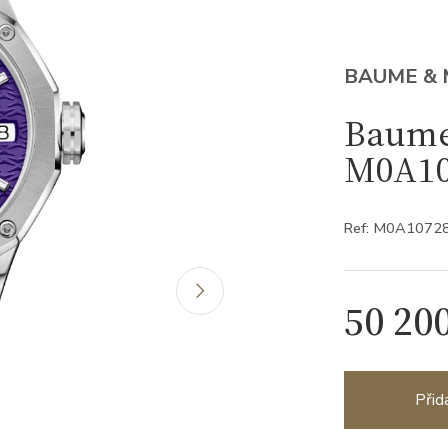
BAUME & 
Baume 
M0A10
Ref: M0A1072
50 20
Přid