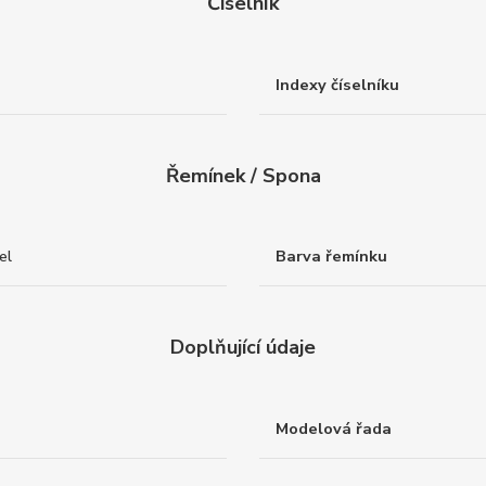
Číselník
Indexy číselníku
Řemínek / Spona
el
Barva řemínku
Doplňující údaje
Modelová řada