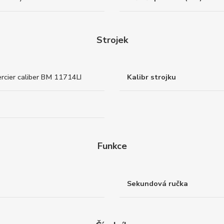
Strojek
cier caliber BM 11714LI
Kalibr strojku
Funkce
Sekundová ručka