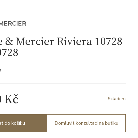
MERCIER
& Mercier Riviera 10728
728
8
0 Kč
Skladem
at do košíku
Domluvit konzultaci na butiku