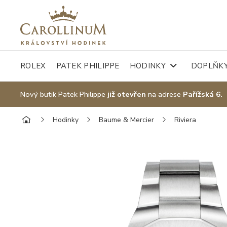
ROLEX
PATEK PHILIPPE
HODINKY
DOPLŇK
Nový butik Patek Philippe
již otevřen
na adrese
Pařížská 6.
Hodinky
Baume & Mercier
Riviera