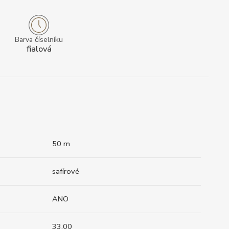
Barva číselníku
fialová
50 m
safírové
ANO
33.00