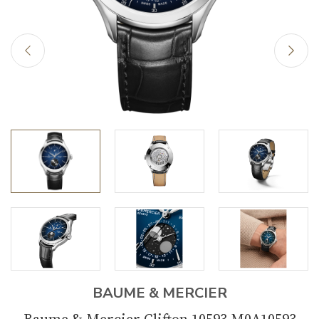
BAUME & MERCIER
Baume & Mercier Clifton 10593 M0A10593