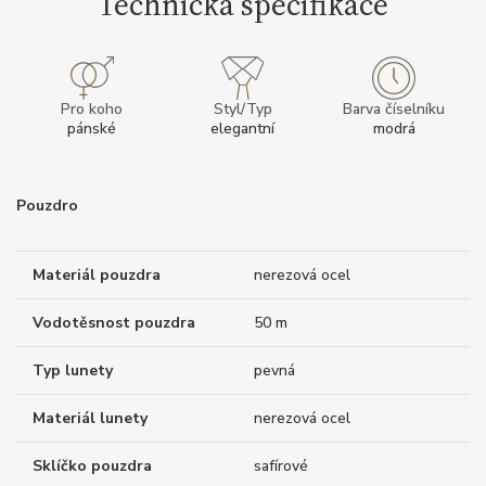
Technická specifikace
Pro koho
Styl/Typ
Barva číselníku
pánské
elegantní
modrá
Pouzdro
Materiál pouzdra
nerezová ocel
Vodotěsnost pouzdra
50 m
Typ lunety
pevná
Materiál lunety
nerezová ocel
Sklíčko pouzdra
safírové