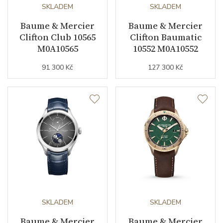
SKLADEM
SKLADEM
Kameny strojku
21
Baume & Mercier
Baume & Mercier
Clifton Club 10565
Clifton Baumatic
Kyvy strojku
28800
M0A10565
10552 M0A10552
91 300 Kč
127 300 Kč
Funkce
Datumovka
ANO
Ukazatel dne v týdnu
ANO
Sekundová ručka
ANO
Astronomická komplikace
měsíční fáze
Číselník
SKLADEM
SKLADEM
Baume & Mercier
Baume & Mercier