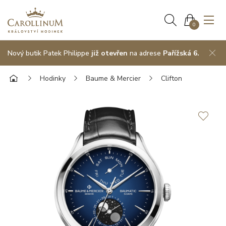
0
Nový butik Patek Philippe
již otevřen
na adrese
Pařížská 6.
Hodinky
Baume & Mercier
Clifton