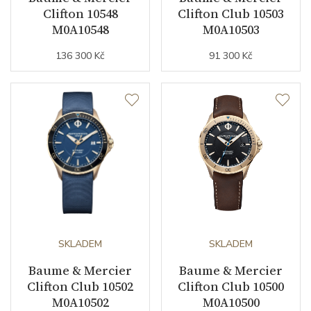
Clifton 10548
Clifton Club 10503
Barva číselníku
modrá
M0A10548
M0A10503
Indexy číselníku
indexy
136 300 Kč
91 300 Kč
Řemínek / Spona
Materiál řemínku
kůže z aligátora
Barva řemínku
černá
Materiál spony
nerezová ocel
Doplňující údaje
SKLADEM
SKLADEM
Baume & Mercier
Baume & Mercier
Záruční doba
24
Clifton Club 10502
Clifton Club 10500
nepodnikatelé (měsíců)
M0A10502
M0A10500