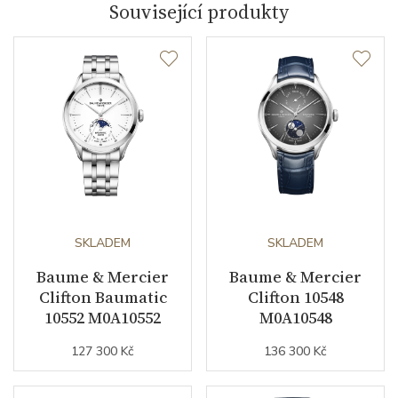
Související produkty
Kalibr strojku
automatický nátah
Funkce
Datumovka
ANO
Sekundová ručka
NE
Číselník
SKLADEM
SKLADEM
Baume & Mercier
Baume & Mercier
Barva číselníku
šedá
Clifton Baumatic
Clifton 10548
Indexy číselníku
indexy
10552 M0A10552
M0A10548
127 300 Kč
136 300 Kč
Řemínek / Spona