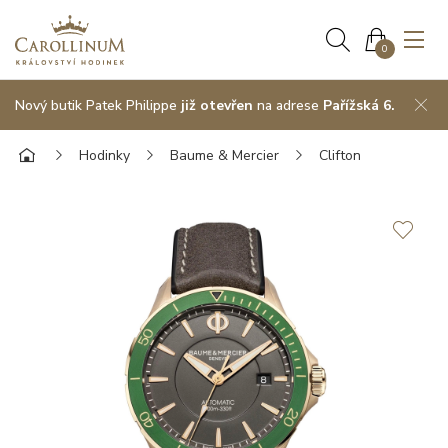
0
Nový butik Patek Philippe
již otevřen
na adrese
Pařížská 6.
Hodinky
Baume & Mercier
Clifton