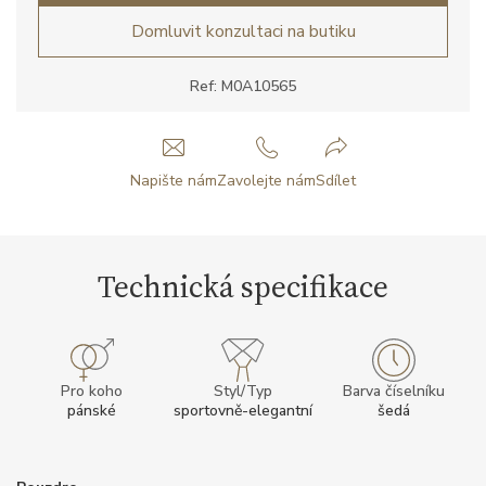
Domluvit konzultaci na butiku
Ref: M0A10565
Napište nám
Zavolejte nám
Sdílet
Technická specifikace
Pro koho
Styl/Typ
Barva číselníku
pánské
sportovně-elegantní
šedá