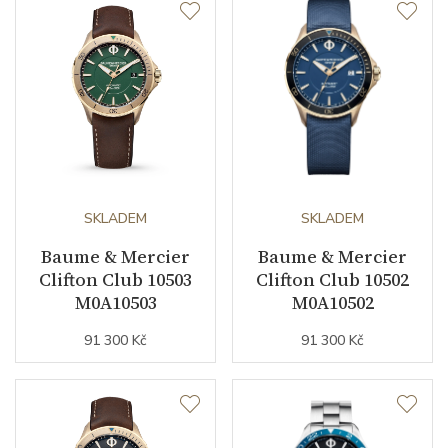
Materiál řemínku
kůže
Barva řemínku
šedá
Doplňující údaje
Záruční doba
24
SKLADEM
SKLADEM
nepodnikatelé (měsíců)
Baume & Mercier
Baume & Mercier
Modelová řada
Clifton
Clifton Club 10503
Clifton Club 10502
M0A10503
M0A10502
91 300 Kč
91 300 Kč