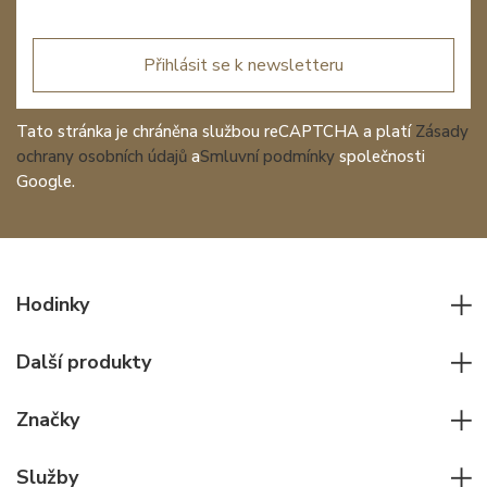
Přihlásit se k newsletteru
Tato stránka je chráněna službou reCAPTCHA a platí
Zásady
ochrany osobních údajů
a
Smluvní podmínky
společnosti
Google.
Hodinky
Všechny hodinky
Další produkty
Pánské hodinky
Psací potřeby
Dámské hodinky
Značky
Kožené zboží
Elegantní hodinky
Rolex
Ostatní doplňky
Služby