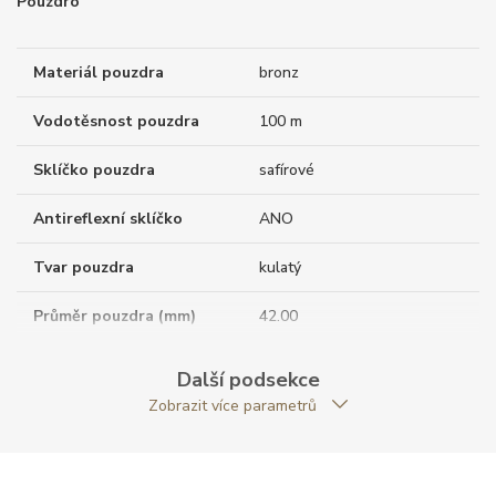
Pouzdro
Materiál pouzdra
bronz
Vodotěsnost pouzdra
100 m
Sklíčko pouzdra
safírové
Antireflexní sklíčko
ANO
Tvar pouzdra
kulatý
Průměr pouzdra (mm)
42.00
Další podsekce
Strojek
Zobrazit více parametrů
Rezerva chodu strojku
42