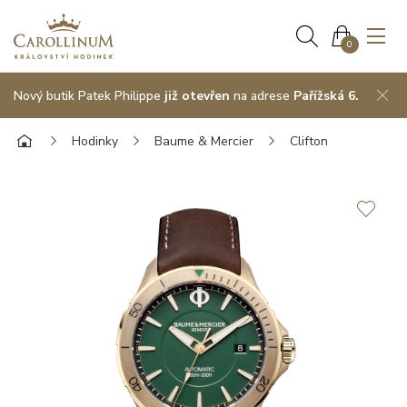
0
Nový butik Patek Philippe
již otevřen
na adrese
Pařížská 6.
Hodinky
Baume & Mercier
Clifton