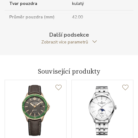
Tvar pouzdra
kulatý
Průměr pouzdra (mm)
42.00
Další podsekce
Strojek
Zobrazit více parametrů
Rezerva chodu strojku
42
Související produkty
Kalibr strojku
automatický nátah
Funkce
Datumovka
ANO
Sekundová ručka
ANO