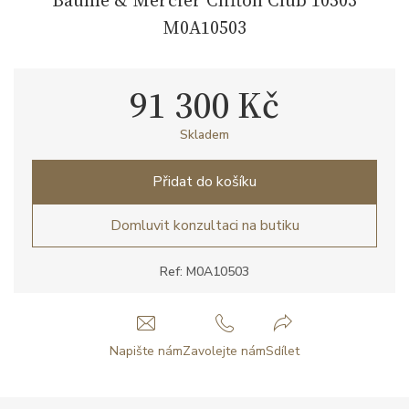
M0A10503
91 300 Kč
Skladem
Přidat do košíku
Domluvit konzultaci na butiku
Ref: M0A10503
Napište nám
Zavolejte nám
Sdílet