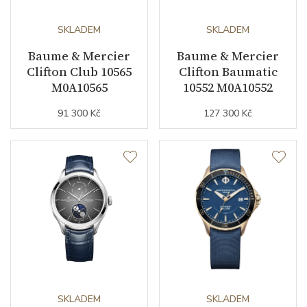
Číselník
SKLADEM
SKLADEM
Baume & Mercier
Baume & Mercier
Barva číselníku
zelená
Clifton Club 10565
Clifton Baumatic
Indexy číselníku
indexy / tečky/body
M0A10565
10552 M0A10552
91 300 Kč
127 300 Kč
Řemínek / Spona
Materiál řemínku
kůže
Barva řemínku
hnědá
Doplňující údaje
Záruční doba
24
SKLADEM
SKLADEM
nepodnikatelé (měsíců)