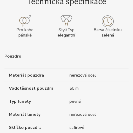
Technická specifikace
Pro koho
Styl/Typ
Barva číselníku
pánské
elegantní
zelená
Pouzdro
Materiál pouzdra
nerezová ocel
Vodotěsnost pouzdra
50 m
Typ lunety
pevná
Materiál lunety
nerezová ocel
Sklíčko pouzdra
safírové