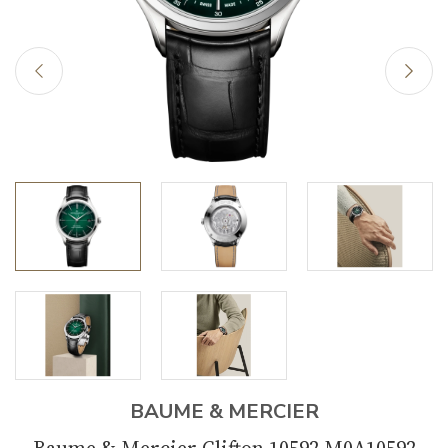
BAUME & MERCIER
Baume & Mercier Clifton 10592 M0A10592