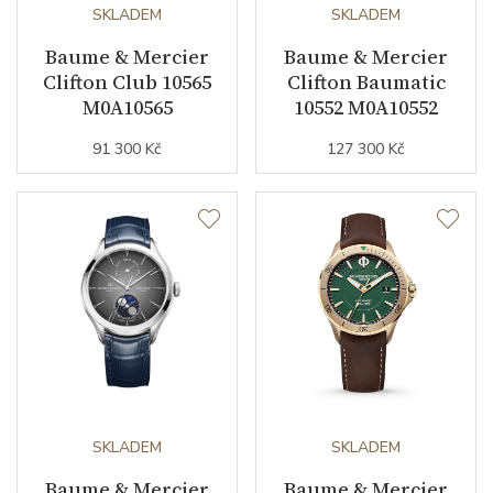
SKLADEM
SKLADEM
Kalibr strojku
automatický nátah
Baume & Mercier
Baume & Mercier
Clifton Club 10565
Clifton Baumatic
Kameny strojku
21
M0A10565
10552 M0A10552
Kyvy strojku
28800
91 300 Kč
127 300 Kč
Funkce
Datumovka
ANO
Sekundová ručka
ANO
Číselník
SKLADEM
SKLADEM
Barva číselníku
zelená
Baume & Mercier
Baume & Mercier