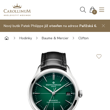
0
Nový butik Patek Philippe
již otevřen
na adrese
Pařížská 6.
Hodinky
Baume & Mercier
Clifton