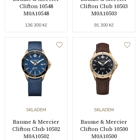
Clifton 10548
Clifton Club 10503
Indexy číselníku
indexy
M0A10548
M0A10503
136 300 Kč
91 300 Kč
Řemínek / Spona
Materiál řemínku
kůže z aligátora
Barva řemínku
černá
Materiál spony
nerezová ocel
Doplňující údaje
SKLADEM
SKLADEM
Záruční doba
24
Baume & Mercier
Baume & Mercier
nepodnikatelé (měsíců)
Clifton Club 10502
Clifton Club 10500
Modelová řada
Clifton
M0A10502
M0A10500