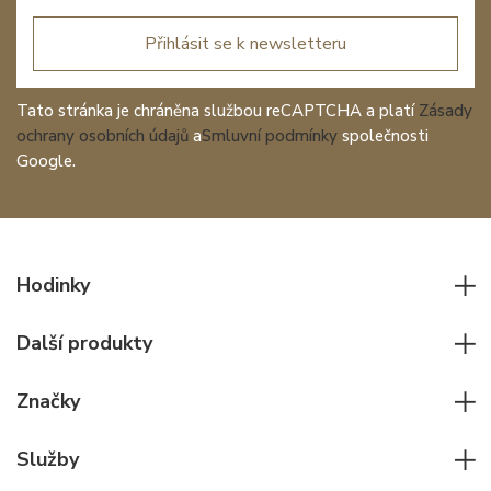
Přihlásit se k newsletteru
Tato stránka je chráněna službou reCAPTCHA a platí
Zásady
ochrany osobních údajů
a
Smluvní podmínky
společnosti
Google.
Hodinky
Všechny hodinky
Další produkty
Pánské hodinky
Psací potřeby
Dámské hodinky
Značky
Kožené zboží
Elegantní hodinky
Rolex
Ostatní doplňky
Služby
Pilotní hodinky
Patek Philippe