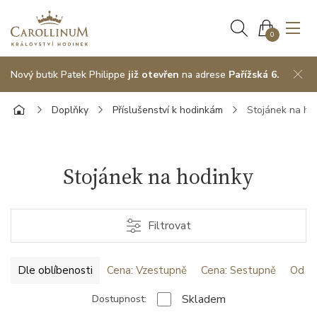
0
Nový butik Patek Philippe
již otevřen
na adrese
Pařížská 6.
Doplňky
Příslušenství k hodinkám
Stojánek na ho
Stojánek na hodinky
Filtrovat
Dle oblíbenosti
Cena: Vzestupně
Cena: Sestupně
Od ne
Skladem
Dostupnost: