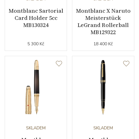
Montblanc Sartorial
Montblanc X Naruto
Card Holder 5cc
Meisterstück
MB130324
LeGrand Rollerball
MB129322
5 300 Kč
18 400 Kč
SKLADEM
SKLADEM