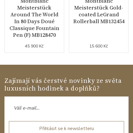
Montblanc
Montblanc
Meisterstück
Meisterstück Gold-
Around The World
coated LeGrand
In 80 Days Doué
Rollerball MB132454
Classique Fountain
Pen (F) MB128470
45 900 Kč
15 600 Kč
Zajímají vás čerstvé novinky ze světa
luxusních hodinek a doplňků?
Přihlásit se k newsletteru