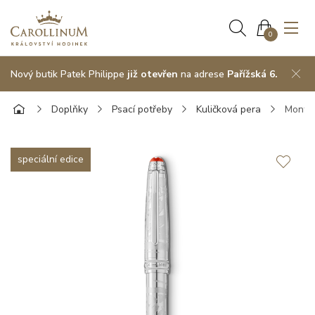
0
Nový butik Patek Philippe
již otevřen
na adrese
Pařížská 6.
Doplňky
Psací potřeby
Kuličková pera
Montbl
speciální edice