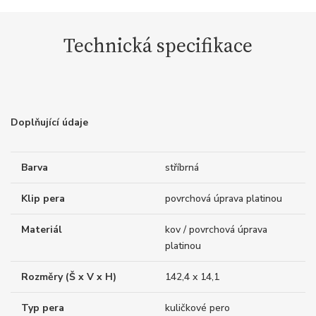
Technická specifikace
Doplňující údaje
Barva
stříbrná
Klip pera
povrchová úprava platinou
Materiál
kov / povrchová úprava
platinou
Rozměry (Š x V x H)
142,4 x 14,1
Typ pera
kuličkové pero