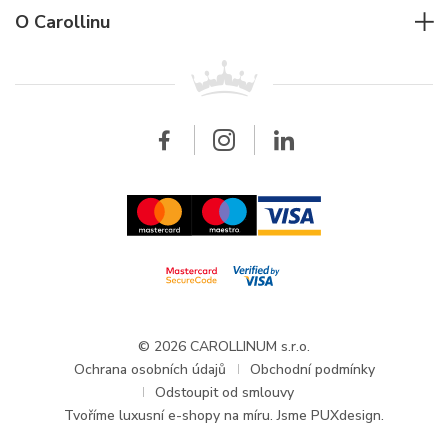
Rolex
Pro firmy
O Carollinu
Breitling
Patek Philippe
Pro prodejce
Kontakt
Všechny značky
Breitling
Velkoobchod
Velkoobchod
Carollinum
FAQ - Časté dotazy
O společnosti Carollinum
Hodinářský servis
Pracovní příležitosti
GDPR
Aktuality a oznámení
© 2026 CAROLLINUM s.r.o.
Ochrana osobních údajů
Obchodní podmínky
Odstoupit od smlouvy
Tvoříme
luxusní e-shopy na míru
. Jsme PUXdesign.