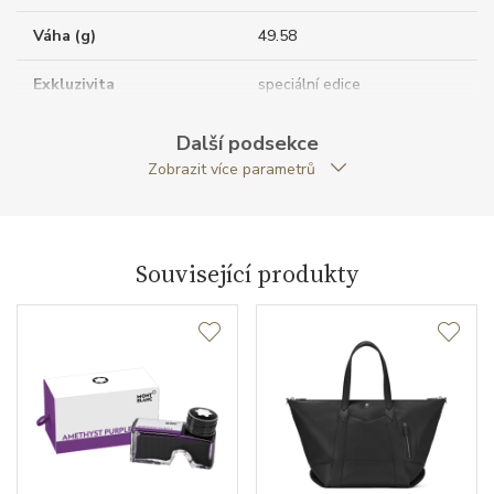
Váha (g)
49.58
Exkluzivita
speciální edice
Modelová řada
Meisterstück x Olympic
Další podsekce
Heritage
Zobrazit více parametrů
Související produkty