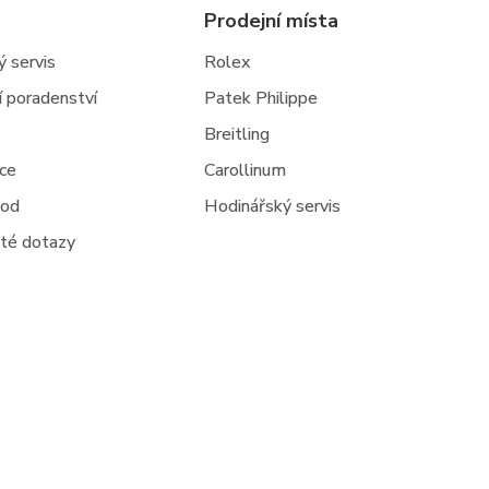
Prodejní místa
 servis
Rolex
ní poradenství
Patek Philippe
Breitling
jce
Carollinum
hod
Hodinářský servis
té dotazy