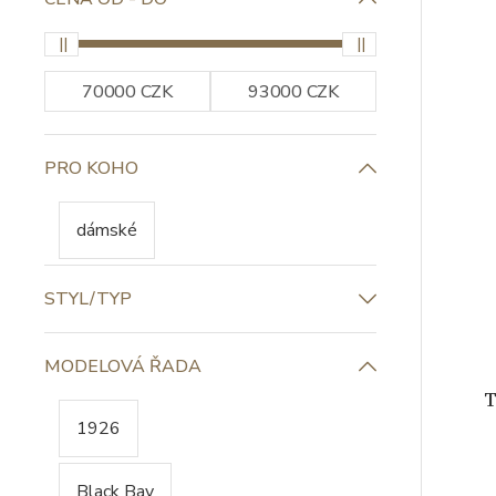
PRO KOHO
dámské
STYL/TYP
MODELOVÁ ŘADA
T
1926
Black Bay