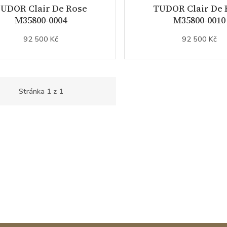
UDOR Clair De Rose
TUDOR Clair De 
M35800-0004
M35800-0010
92 500 Kč
92 500 Kč
Stránka
1
z
1