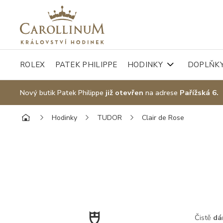
ROLEX
PATEK PHILIPPE
HODINKY
DOPLŇK
Nový butik Patek Philippe
již otevřen
na adrese
Pařížská 6.
Hodinky
TUDOR
Clair de Rose
Čistě
dá