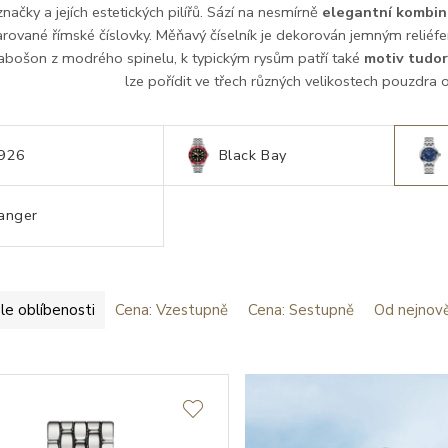
značky a jejích estetických pilířů. Sází na nesmírně
elegantní kombina
rované římské číslovky. Měňavý číselník je dekorován jemným reliéf
abošon z modrého spinelu, k typickým rysům patří také
motiv tudor
lze pořídit ve třech různých velikostech pouzdra
926
Black Bay
anger
le oblíbenosti
Cena: Vzestupně
Cena: Sestupně
Od nejnově