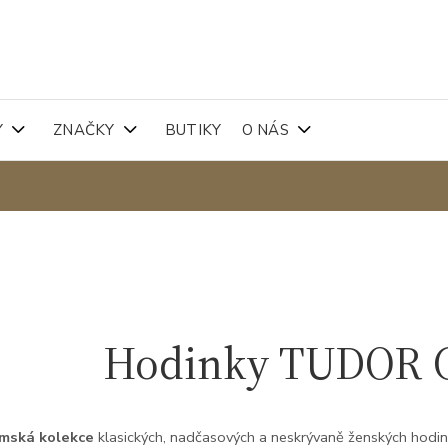
Y
ZNAČKY
BUTIKY
O NÁS
Hodinky TUDOR Cl
mská kolekce
klasických, nadčasových a neskrývaně ženských hodin