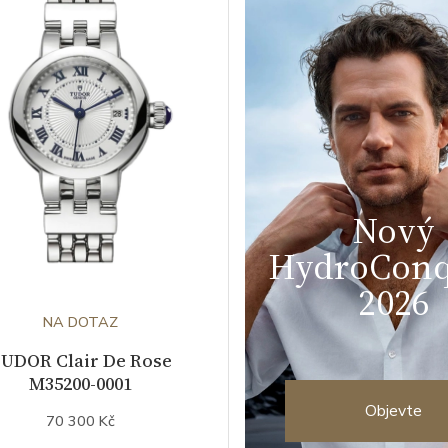
Nový
HydroConq
2026
NA DOTAZ
UDOR Clair De Rose
M35200-0001
Objevte
70 300 Kč