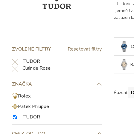
historie 
jemně tva
zasazen k
1
ZVOLENÉ FILTRY
Resetovat filtry
TUDOR
R
Clair de Rose
ZNAČKA
Řazení:
D
Rolex
Patek Philippe
TUDOR
CENA OD - DO