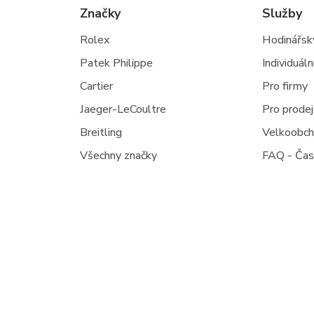
Značky
Služby
Rolex
Hodinářský
Patek Philippe
Individuál
Cartier
Pro firmy
Jaeger-LeCoultre
Pro prode
Breitling
Velkoobc
Všechny značky
FAQ - Čas