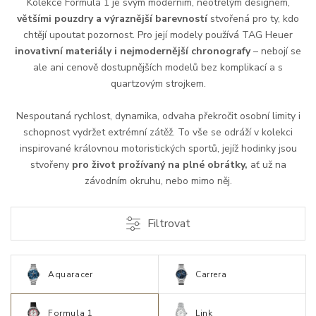
Kolekce Formula 1 je svým moderním, neotřelým designem,
většími pouzdry a výraznější barevností
stvořená pro ty, kdo
chtějí upoutat pozornost. Pro její modely používá TAG Heuer
inovativní materiály i nejmodernější chronografy
– nebojí se
ale ani cenově dostupnějších modelů bez komplikací a s
quartzovým strojkem.
Nespoutaná rychlost, dynamika, odvaha překročit osobní limity i
schopnost vydržet extrémní zátěž. To vše se odráží v kolekci
inspirované královnou motoristických sportů, jejíž hodinky jsou
stvořeny
pro život prožívaný na plné obrátky,
ať už na
závodním okruhu, nebo mimo něj.
Filtrovat
Aquaracer
Carrera
Formula 1
Link