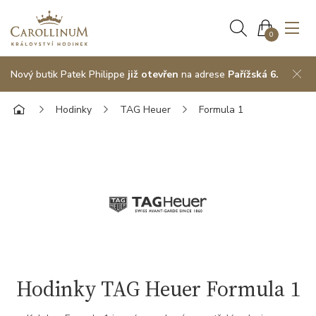
0
Nový butik Patek Philippe
již otevřen
na adrese
Pařížská 6.
Hodinky
TAG Heuer
Formula 1
Hodinky TAG Heuer Formula 1