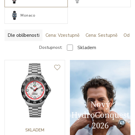
Monaco
Dle oblíbenosti
Cena: Vzestupně
Cena: Sestupně
Od ne
Skladem
Dostupnost:
Nový
HydroConquest
2026
SKLADEM