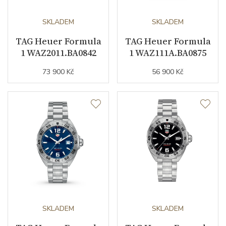
Kalibr strojku
automatický nátah
SKLADEM
SKLADEM
Kameny strojku
25
TAG Heuer Formula
TAG Heuer Formula
1 WAZ2011.BA0842
1 WAZ111A.BA0875
Kyvy strojku
28800
73 900 Kč
56 900 Kč
Funkce
Datumovka
ANO
Sekundová ručka
ANO
Chronograf
ANO
Číselník
SKLADEM
SKLADEM