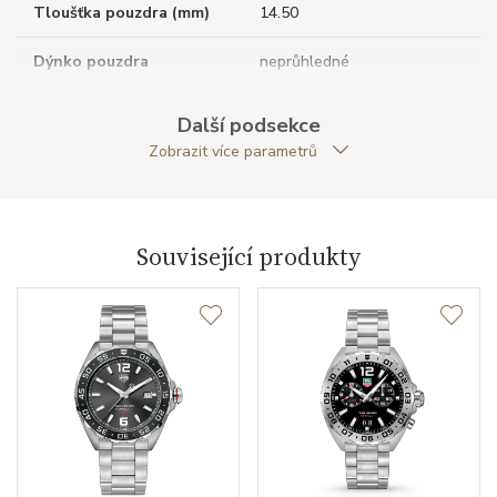
Tloušťka pouzdra (mm)
14.50
Dýnko pouzdra
neprůhledné
Tvar pouzdra
kulatý
Další podsekce
Zobrazit více parametrů
Materiál korunky
titan / DLC
Typ korunky
šroubovací
Související produkty
Průměr pouzdra (mm)
44.00
Strojek
Typ strojku
TAG Heuer calibre 16
Automatic
Rezerva chodu strojku
42