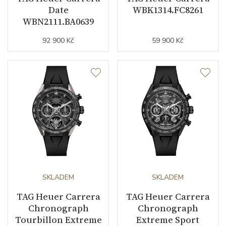
Date
WBK1314.FC8261
WBN2111.BA0639
Materiál řemínku
růžové zlato / nerezová ocel
92 900 Kč
59 900 Kč
Barva řemínku
ocelový tah / růžová
Doplňující údaje
Záruční doba
24
nepodnikatelé (měsíců)
Modelová řada
Carrera
SKLADEM
SKLADEM
TAG Heuer Carrera
TAG Heuer Carrera
Chronograph
Chronograph
Tourbillon Extreme
Extreme Sport