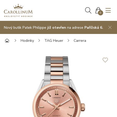
0
Nový butik Patek Philippe
již otevřen
na adrese
Pařížská 6.
Hodinky
TAG Heuer
Carrera