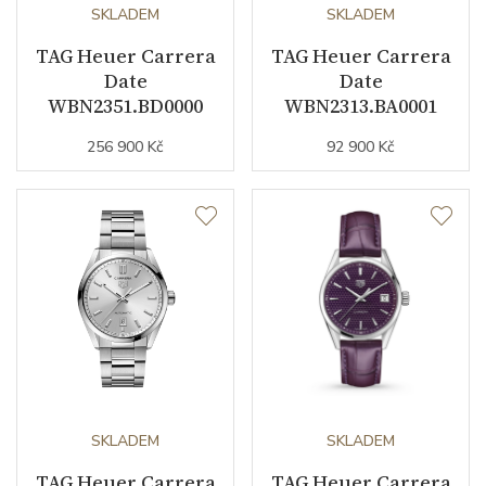
SKLADEM
SKLADEM
Kyvy strojku
28800
TAG Heuer Carrera
TAG Heuer Carrera
Date
Date
WBN2351.BD0000
WBN2313.BA0001
Funkce
256 900 Kč
92 900 Kč
Datumovka
ANO
Sekundová ručka
ANO
Číselník
Barva číselníku
růžová
Indexy číselníku
indexy
SKLADEM
SKLADEM
TAG Heuer Carrera
TAG Heuer Carrera
Řemínek / Spona