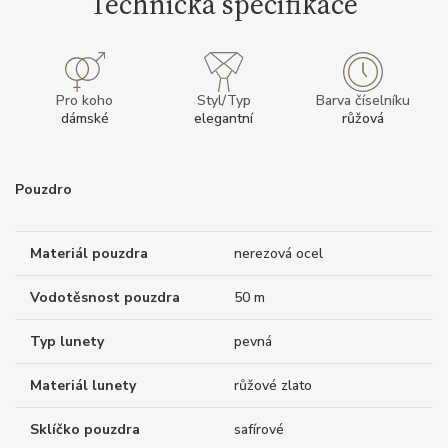
Technická specifikace
Pro koho
Styl/Typ
Barva číselníku
dámské
elegantní
růžová
Pouzdro
Materiál pouzdra
nerezová ocel
Vodotěsnost pouzdra
50 m
Typ lunety
pevná
Materiál lunety
růžové zlato
Sklíčko pouzdra
safírové