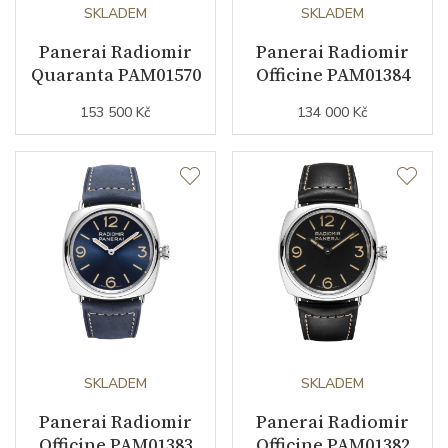
Počet komponentů strojku
SKLADEM
146
SKLADEM
Panerai Radiomir
Panerai Radiomir
Kyvy strojku
21600
Quaranta PAM01570
Officine PAM01384
153 500 Kč
134 000 Kč
Funkce
Datumovka
NE
Sekundová ručka
ANO
Číselník
Barva číselníku
modrá
SKLADEM
SKLADEM
Indexy číselníku
arabské číslice / indexy
Panerai Radiomir
Panerai Radiomir
Officine PAM01383
Officine PAM01382
Luminiscence
ručky / indexy