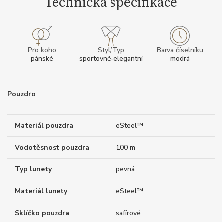
Technická specifikace
Pro koho
Styl/Typ
Barva číselníku
pánské
sportovně-elegantní
modrá
Pouzdro
Materiál pouzdra
eSteel™
Vodotěsnost pouzdra
100 m
Typ lunety
pevná
Materiál lunety
eSteel™
Sklíčko pouzdra
safírové