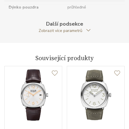
Dýnko pouzdra
průhledné
Tvar pouzdra
polštářkový
Další podsekce
Zobrazit více parametrů
Materiál korunky
nerezová ocel
Průměr pouzdra (mm)
45.00
Související produkty
Strojek
Typ strojku
P.5000 Panerai
Rezerva chodu strojku
192
Kalibr strojku
ruční nátah
Kameny strojku
21