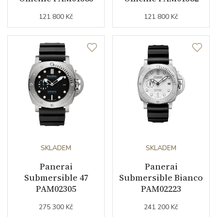
121 800 Kč
121 800 Kč
Řemínek / Spona
Materiál řemínku
telecí kůže
Barva řemínku
modrá
Šířka řemínku (nožky/spona)
27/22
Materiál spony
nerezová ocel
SKLADEM
SKLADEM
Doplňující údaje
Panerai
Panerai
Submersible 47
Submersible Bianco
Modelová řada
Radiomir
PAM02305
PAM02223
275 300 Kč
241 200 Kč