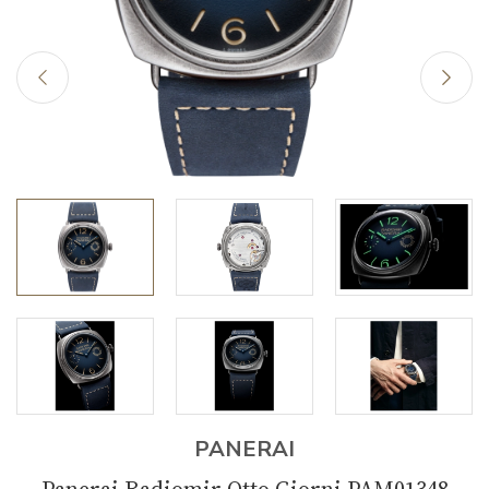
PANERAI
Panerai Radiomir Otto Giorni PAM01348