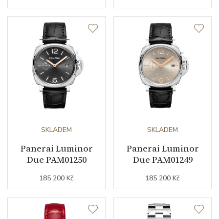
Váha (g)
152.40
Záruční doba
24
nepodnikatelé (měsíců)
Modelová řada
Luminor Due
SKLADEM
SKLADEM
Panerai Luminor
Panerai Luminor
Due PAM01250
Due PAM01249
185 200 Kč
185 200 Kč