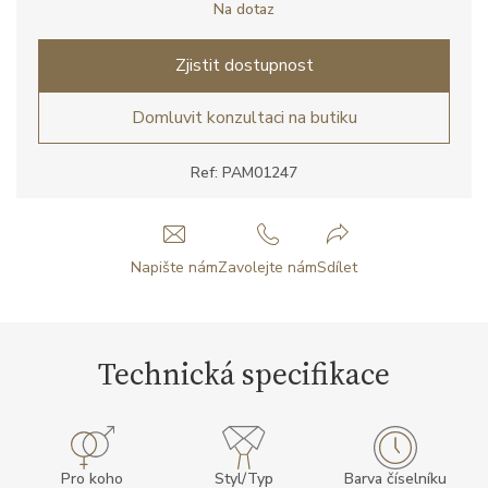
Na dotaz
Zjistit dostupnost
Domluvit konzultaci na butiku
Ref: PAM01247
Napište nám
Zavolejte nám
Sdílet
Technická specifikace
Pro koho
Styl/Typ
Barva číselníku