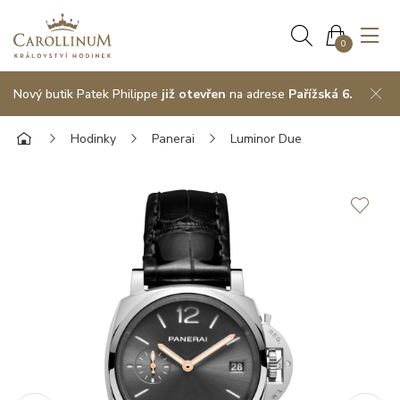
0
Nový butik Patek Philippe
již otevřen
na adrese
Pařížská 6.
Hodinky
Panerai
Luminor Due