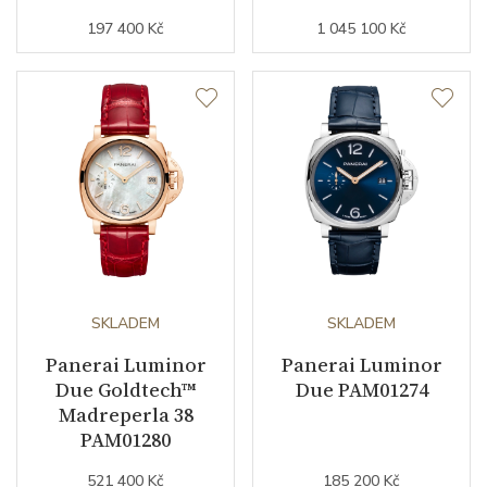
197 400 Kč
1 045 100 Kč
Sekundová ručka
ANO
Číselník
Barva číselníku
antracitová
Indexy číselníku
kombinace indexů
Řemínek / Spona
SKLADEM
SKLADEM
Materiál řemínku
Panerai Luminor
kůže z aligátora
Panerai Luminor
Due Goldtech™
Due PAM01274
Barva řemínku
černá
Madreperla 38
PAM01280
Doplňující údaje
521 400 Kč
185 200 Kč