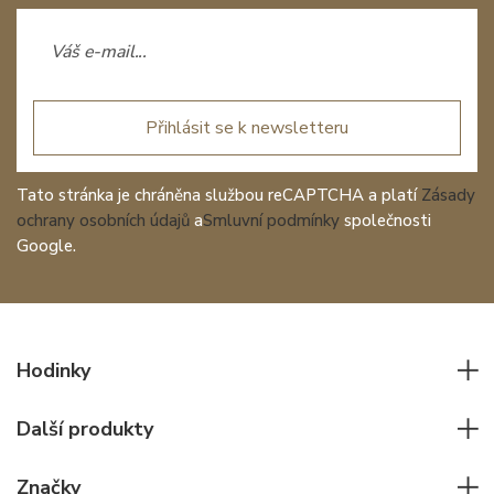
Přihlásit se k newsletteru
Tato stránka je chráněna službou reCAPTCHA a platí
Zásady
ochrany osobních údajů
a
Smluvní podmínky
společnosti
Google.
Hodinky
Všechny hodinky
Další produkty
Pánské hodinky
Psací potřeby
Dámské hodinky
Značky