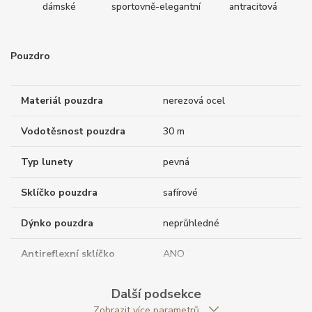
dámské
sportovně-elegantní
antracitová
Pouzdro
Materiál pouzdra
nerezová ocel
Vodotěsnost pouzdra
30 m
Typ lunety
pevná
Sklíčko pouzdra
safírové
Dýnko pouzdra
neprůhledné
Antireflexní sklíčko
ANO
Tvar pouzdra
polštářkový
Další podsekce
Zobrazit více parametrů