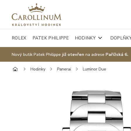
ROLEX
PATEK PHILIPPE
HODINKY
DOPLŇK
Nový butik Patek Philippe
již otevřen
na adrese
Pařížská 6.
Hodinky
Panerai
Luminor Due