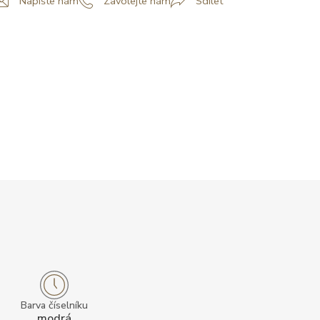
Napište nám
Zavolejte nám
Sdílet
Barva číselníku
modrá