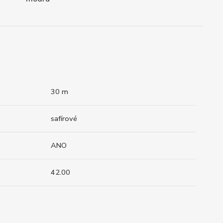
30 m
safírové
ANO
42.00