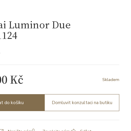
ai Luminor Due
124
4
00 Kč
Skladem
at do košíku
Domluvit konzultaci na butiku