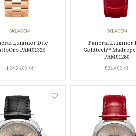
SKLADEM
SKLADEM
nerai Luminor Due
Panerai Luminor 
ttoOro PAM01326
Goldtech™ Madreper
PAM01280
1 045 100 Kč
521 400 Kč