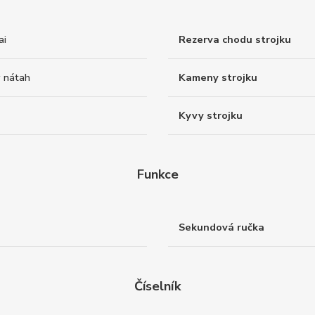
ai
Rezerva chodu strojku
 nátah
Kameny strojku
Kyvy strojku
Funkce
Sekundová ručka
Číselník