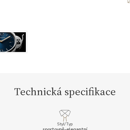
Technická specifikace
Styl/Typ
sportovně-elegantní