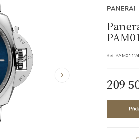
PANERAI
Paner
PAM01
Ref: PAM0112
209 5
Přid