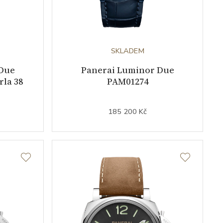
SKLADEM
Due
Panerai Luminor Due
la 38
PAM01274
185 200 Kč