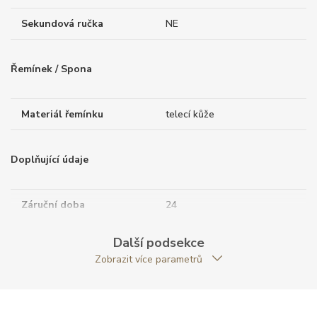
Sekundová ručka
NE
Řemínek / Spona
Materiál řemínku
telecí kůže
Doplňující údaje
Záruční doba
24
nepodnikatelé (měsíců)
Další podsekce
Modelová řada
Summit
Zobrazit více parametrů