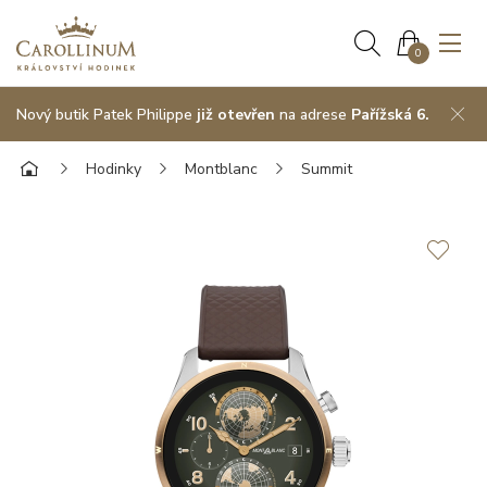
0
Nový butik Patek Philippe
již otevřen
na adrese
Pařížská 6.
Hodinky
Montblanc
Summit