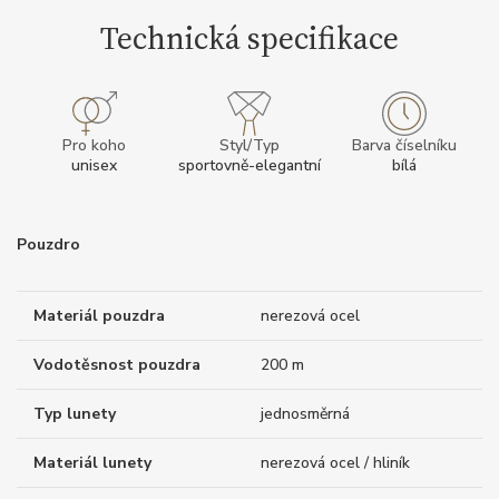
Technická specifikace
Pro koho
Styl/Typ
Barva číselníku
unisex
sportovně-elegantní
bílá
Pouzdro
Materiál pouzdra
nerezová ocel
Vodotěsnost pouzdra
200 m
Typ lunety
jednosměrná
Materiál lunety
nerezová ocel / hliník