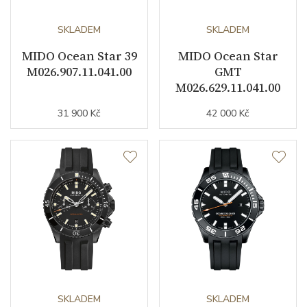
Kalibr strojku
SKLADEM
automatický nátah
SKLADEM
MIDO Ocean Star 39
MIDO Ocean Star
Kameny strojku
25
M026.907.11.041.00
GMT
M026.629.11.041.00
Kyvy strojku
21600
31 900 Kč
42 000 Kč
Funkce
Datumovka
ANO
Ukazatel dne v týdnu
ANO
Sekundová ručka
ANO
GMT
ANO
Ochrana proti
ANO
SKLADEM
SKLADEM