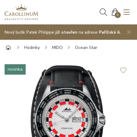
0
Nový butik Patek Philippe
již otevřen
na adrese
Pařížská 6.
Hodinky
MIDO
Ocean Star
novinka