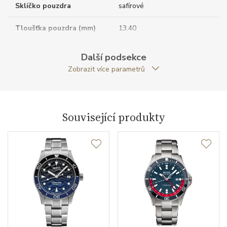
Sklíčko pouzdra
safírové
Tloušťka pouzdra (mm)
13.40
Dýnko pouzdra
neprůhledné
Další podsekce
Zobrazit více parametrů
Tvar pouzdra
kulatý
Materiál korunky
nerezová ocel
Související produkty
Typ korunky
šroubovací
Průměr pouzdra (mm)
40.50
Strojek
Typ strojku
Mido 80 Automatic
Rezerva chodu strojku
80