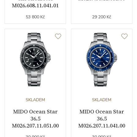
M026.608.11.041.01
53 800 Kč
29 200 Kč
Doplňující údaje
Váha (g)
98.00
Modelová řada
Ocean Star
SKLADEM
SKLADEM
MIDO Ocean Star
MIDO Ocean Star
36.5
36.5
M026.207.11.051.00
M026.207.11.041.00