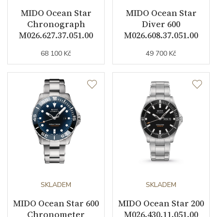
magnetickému poli
MIDO Ocean Star
MIDO Ocean Star
Chronograph
Diver 600
Ukazatel světového času
ANO
M026.627.37.051.00
M026.608.37.051.00
68 100 Kč
49 700 Kč
Číselník
Barva číselníku
bílá
Indexy číselníku
indexy
Řemínek / Spona
Materiál řemínku
kůže
SKLADEM
SKLADEM
Barva řemínku
černá
MIDO Ocean Star 600
MIDO Ocean Star 200
Chronometer
M026.430.11.051.00
Materiál spony
nerezová ocel