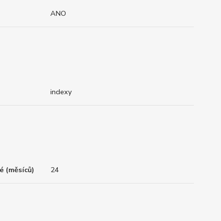
ANO
indexy
é (měsíců)
24