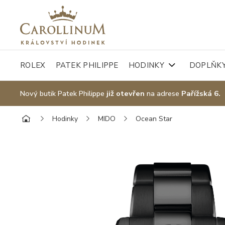
ROLEX
PATEK PHILIPPE
HODINKY
DOPLŇK
Nový butik Patek Philippe
již otevřen
na adrese
Pařížská 6.
Hodinky
MIDO
Ocean Star