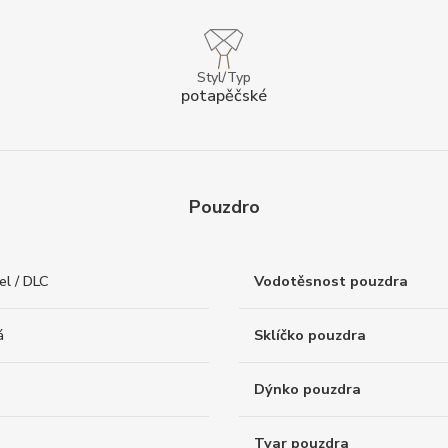
Styl/Typ
potapěčské
Pouzdro
el / DLC
Vodotěsnost pouzdra
á
Sklíčko pouzdra
Dýnko pouzdra
Tvar pouzdra