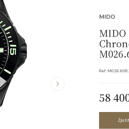
MIDO
MIDO 
Chron
M026.6
Ref: M026.608
58 40
Zjist