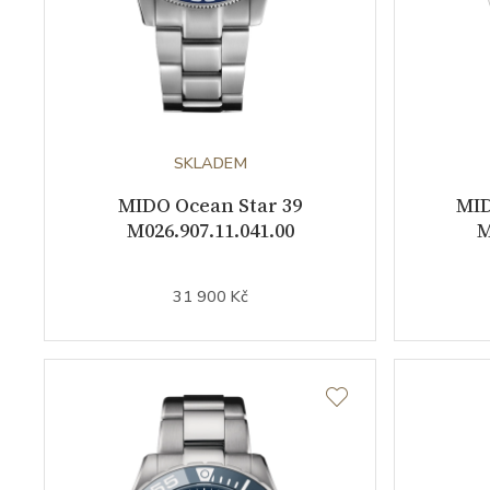
SKLADEM
MIDO Ocean Star 39
MID
M026.907.11.041.00
M
31 900 Kč