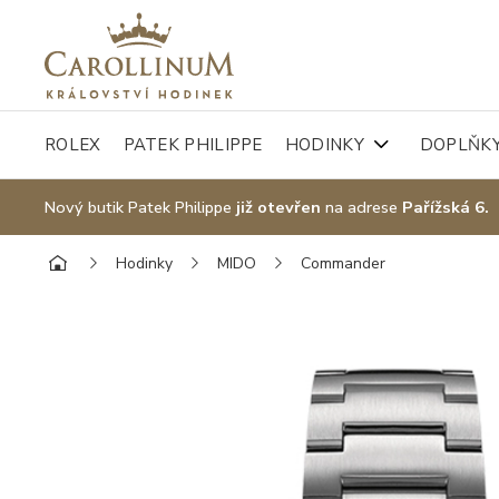
ROLEX
PATEK PHILIPPE
HODINKY
DOPLŇK
Nový butik Patek Philippe
již otevřen
na adrese
Pařížská 6.
Hodinky
MIDO
Commander