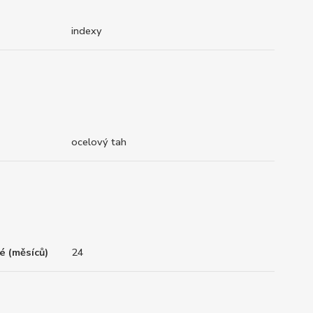
indexy
ocelový tah
é (měsíců)
24