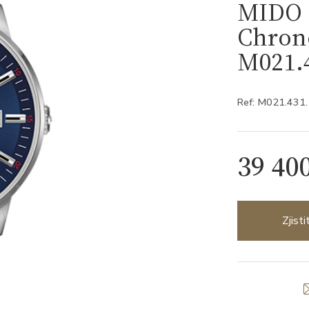
MIDO
Chron
M021.4
Ref: M021.431
39 40
Zjist