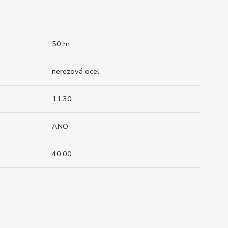
50 m
nerezová ocel
11.30
ANO
40.00