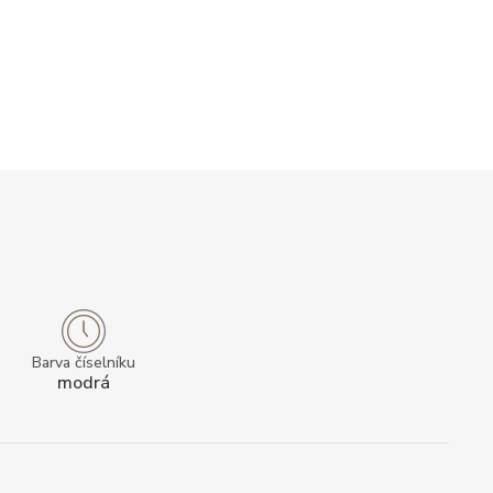
Barva číselníku
modrá