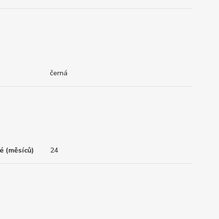
černá
é (měsíců)
24