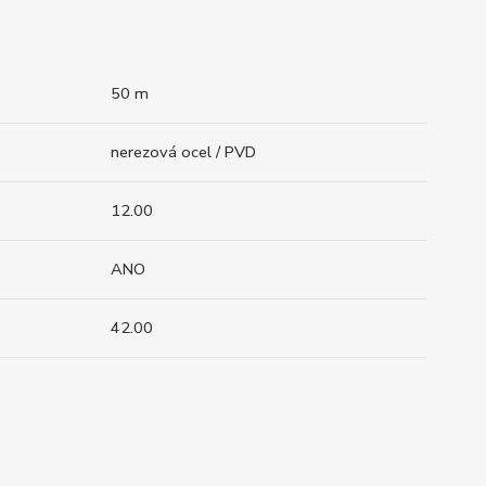
50 m
nerezová ocel / PVD
12.00
ANO
42.00