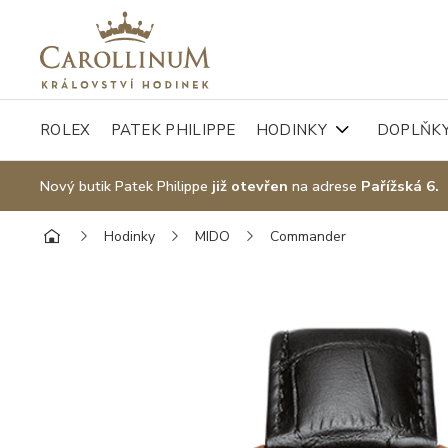
ROLEX
PATEK PHILIPPE
HODINKY
DOPLŇK
Nový butik Patek Philippe
již otevřen
na adrese
Pařížská 6.
Hodinky
MIDO
Commander