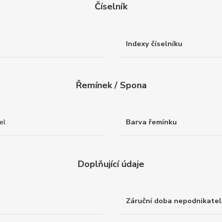
Číselník
Indexy číselníku
Řemínek / Spona
el
Barva řemínku
Doplňující údaje
Záruční doba nepodnikatel