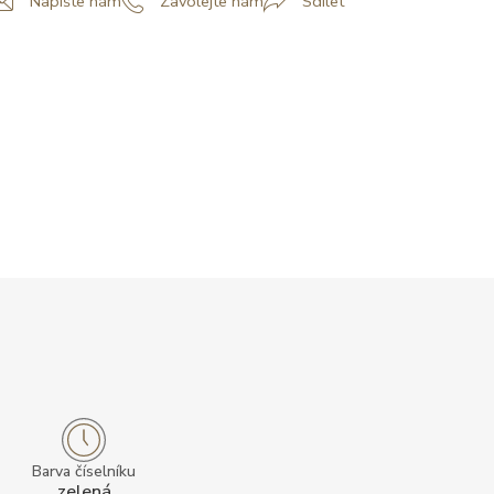
Napište nám
Zavolejte nám
Sdílet
Barva číselníku
zelená