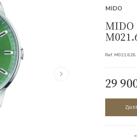
MIDO
MIDO 
M021.6
Ref: M021.626
29 90
Zjist