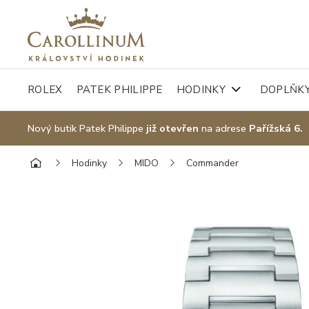
ROLEX
PATEK PHILIPPE
HODINKY
DOPLŇK
Nový butik Patek Philippe
již otevřen
na adrese
Pařížská 6.
Hodinky
MIDO
Commander