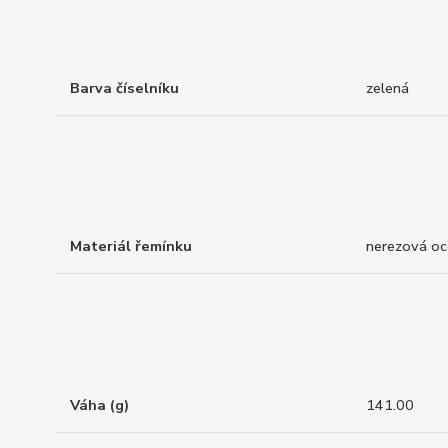
Barva číselníku
zelená
Materiál řemínku
nerezová oc
Váha (g)
141.00