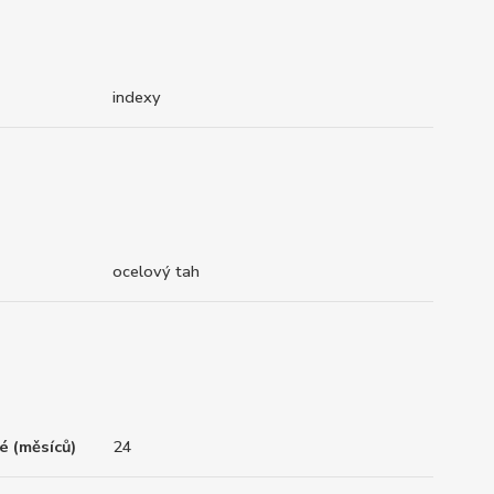
indexy
ocelový tah
é (měsíců)
24