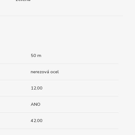
50 m
nerezová ocel
12.00
ANO
42.00