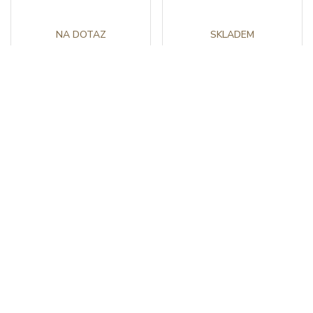
NA DOTAZ
SKLADEM
Longines DolceVita
Longines DolceVita
L5.512.4.08.2
L5.512.4.28.2
39 600 Kč
39 600 Kč
novinka
novinka
SKLADEM
SKLADEM