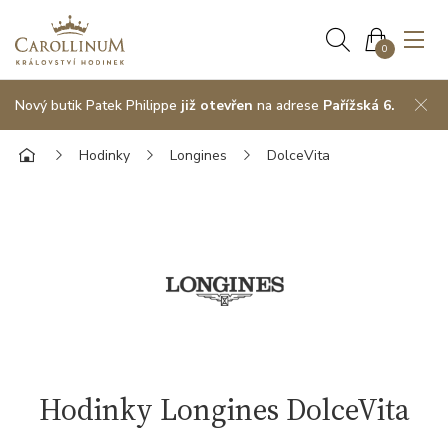
0
Nový butik Patek Philippe
již otevřen
na adrese
Pařížská 6.
Hodinky
Longines
DolceVita
Hodinky Longines DolceVita