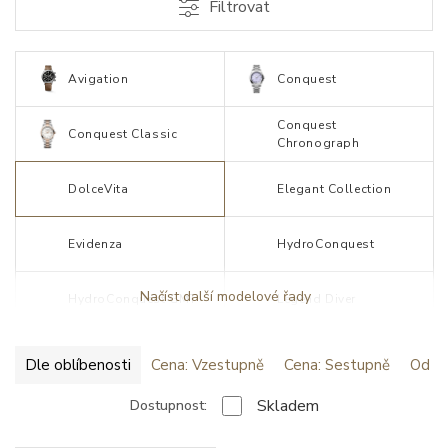
Filtrovat
Avigation
Conquest
Conquest
Conquest Classic
Chronograph
DolceVita
Elegant Collection
Evidenza
HydroConquest
Načíst další modelové řady
HydroConquest GMT
Legend Diver
Dle oblíbenosti
Cena: Vzestupně
Cena: Sestupně
Od ne
Skladem
Dostupnost: