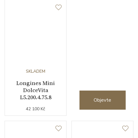
Nový
HydroConquest
2026
SKLADEM
Longines Mini
DolceVita
L5.200.4.75.8
Objevte
42 100 Kč