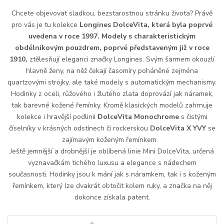
Chcete objevovat sladkou, bezstarostnou stránku života? Právě
pro vás je tu kolekce
Longines DolceVita, která byla poprvé
uvedena v roce 1997. Modely s charakteristickým
obdélníkovým pouzdrem, poprvé představeným již v roce
1910,
ztělesňují eleganci značky Longines. Svým šarmem okouzlí
hlavně ženy, na něž čekají časomíry poháněné zejména
quartzovými strojky, ale také modely s automatickým mechanismy.
Hodinky z oceli, růžového i žlutého zlata doprovází jak náramek,
tak barevné kožené řemínky. Kromě klasických modelů zahrnuje
kolekce i hravější podlinii
DolceVita Monochrome
s čistými
číselníky v krásných odstínech či rockerskou
DolceVita X YVY
se
zajímavým koženým řemínkem.
Ještě jemnější a drobnější je oblíbená linie Mini DolceVita, určená
vyznavačkám tichého luxusu a elegance s nádechem
současnosti. Hodinky jsou k mání jak s náramkem, tak i s koženým
řemínkem, který lze dvakrát obtočit kolem ruky, a značka na něj
dokonce získala patent.