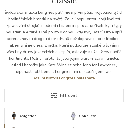
Classic
Švýcarská značka Longines patří mezi první pětici nejoblíbenějších
hodinářských brandů na světě. Za její popularitou stojí kvalitní
zpracování strojků, moderní i historií inspirované číselníky a typy
pouzder, ale také silné pouto s dobou, kdy byly létací stroje spíš
adrenalinovou drogou dobrodruhů než dopravním prostředkem,
jak jej známe dnes. Značka, která podporuje alpské lyžování i
všechny druhy jezdeckých disciplín, oslovuje muže i ženy napříč
kontinenty. Možná i proto, že jsou jejími tvářemi slavní umělci,
atleti i herečky jako Kate Winslet nebo Jennifer Lawrence,
nepohasla oblíbenost Longines ani u mladší generace.
Detailní historii Longines naleznete...
Filtrovat
Avigation
Conquest