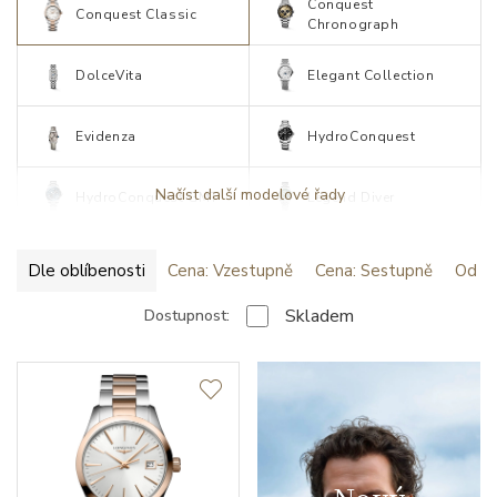
Conquest
Conquest Classic
Chronograph
DolceVita
Elegant Collection
Evidenza
HydroConquest
Načíst další modelové řady
HydroConquest GMT
Legend Diver
Dle oblíbenosti
Cena: Vzestupně
Cena: Sestupně
Od ne
Skladem
Dostupnost: