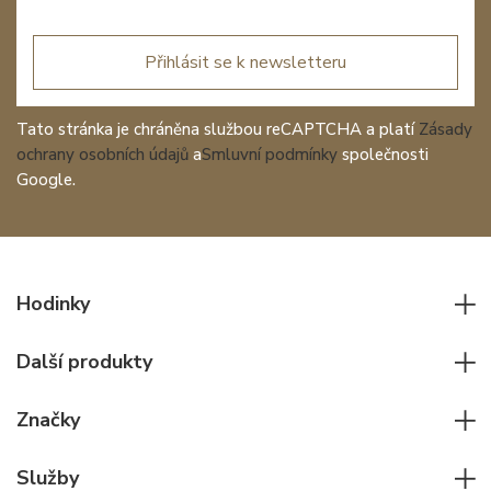
Přihlásit se k newsletteru
Tato stránka je chráněna službou reCAPTCHA a platí
Zásady
ochrany osobních údajů
a
Smluvní podmínky
společnosti
Google.
Hodinky
Všechny hodinky
Další produkty
Pánské hodinky
Psací potřeby
Dámské hodinky
Značky
Kožené zboží
Elegantní hodinky
Rolex
Ostatní doplňky
Služby
Pilotní hodinky