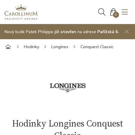
0
Nový butik Patek Philippe
již otevřen
na adrese
Pařížská 6.
Hodinky
Longines
Conquest Classic
Hodinky Longines Conquest