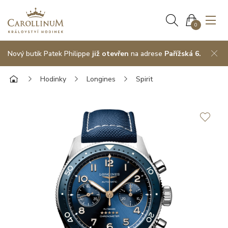
0
Nový butik Patek Philippe
již otevřen
na adrese
Pařížská 6.
Hodinky
Longines
Spirit