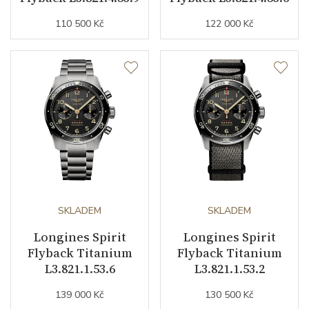
Číselník
110 500 Kč
122 000 Kč
Barva číselníku
modrá
Indexy číselníku
arabské číslice
Řemínek / Spona
Materiál řemínku
syntetika
Barva řemínku
modrá
SKLADEM
SKLADEM
Šířka řemínku (nožky/spona)
22/0
Longines Spirit
Longines Spirit
Flyback Titanium
Flyback Titanium
L3.821.1.53.6
L3.821.1.53.2
Doplňující údaje
139 000 Kč
130 500 Kč