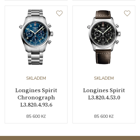
Váha (g)
127.40
Záruční doba
24
nepodnikatelé (měsíců)
Modelová řada
Spirit
SKLADEM
SKLADEM
Longines Spirit
Longines Spirit
Chronograph
L3.820.4.53.0
L3.820.4.93.6
85 600 Kč
85 600 Kč