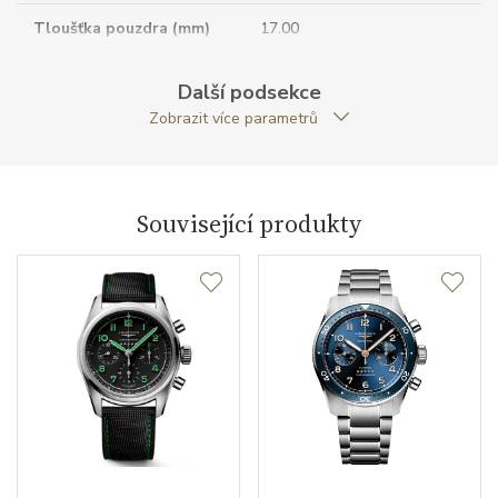
Tloušťka pouzdra (mm)
17.00
Dýnko pouzdra
průhledné
Další podsekce
Zobrazit více parametrů
Antireflexní sklíčko
ANO
Tvar pouzdra
kulatý
Související produkty
Průměr pouzdra (mm)
42.00
Strojek
Typ strojku
L791 Longines
Rezerva chodu strojku
68
Kalibr strojku
automatický nátah