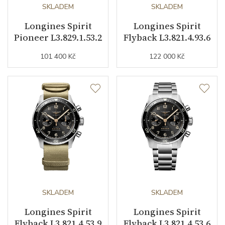
Kameny strojku
SKLADEM
28
SKLADEM
Longines Spirit
Longines Spirit
Kyvy strojku
28800
Pioneer L3.829.1.53.2
Flyback L3.821.4.93.6
101 400 Kč
122 000 Kč
Funkce
Datumovka
NE
Sekundová ručka
ANO
Chronograf
ANO
Typ chronografu
flyback chronograf
Ochrana proti
ANO
SKLADEM
SKLADEM
magnetickému poli
Longines Spirit
Longines Spirit
Flyback L3.821.4.53.9
Flyback L3.821.4.53.6