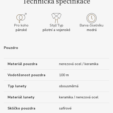
Technická specifikace
Pro koho
Styl/Typ
Barva číselníku
pánské
pilotní a vojenské
modrá
Pouzdro
Materiál pouzdra
nerezová ocel / keramika
Vodotěsnost pouzdra
100 m
Typ lunety
obousměrná
Materiál lunety
keramika / nerezová ocel
Sklíčko pouzdra
safírové