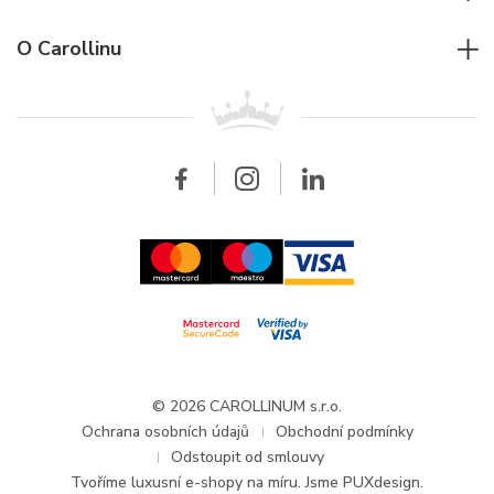
Individuální poradenství
Jaeger-LeCoultre
Rolex
Pro firmy
O Carollinu
Breitling
Patek Philippe
Pro prodejce
Kontakt
Všechny značky
Breitling
Velkoobchod
Velkoobchod
Carollinum
FAQ - Časté dotazy
O společnosti Carollinum
Hodinářský servis
Pracovní příležitosti
GDPR
Aktuality a oznámení
© 2026 CAROLLINUM s.r.o.
Ochrana osobních údajů
Obchodní podmínky
Odstoupit od smlouvy
Tvoříme
luxusní e-shopy na míru
. Jsme PUXdesign.