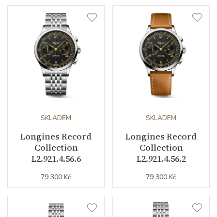
Materiál korunky
nerezová ocel / PVD
Průměr pouzdra (mm)
30.00
Strojek
Typ strojku
L592.4 Longines
Certifikace strojku
COSC
SKLADEM
SKLADEM
Rezerva chodu strojku
45
Longines Record
Longines Record
Collection
Collection
Kalibr strojku
automatický nátah
L2.921.4.56.6
L2.921.4.56.2
Kameny strojku
22
79 300 Kč
79 300 Kč
Kyvy strojku
28800