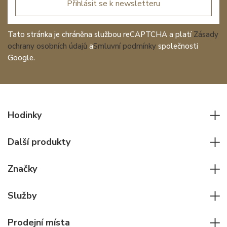
Přihlásit se k newsletteru
Tato stránka je chráněna službou reCAPTCHA a platí
Zásady
ochrany osobních údajů
a
Smluvní podmínky
společnosti
Google.
Hodinky
Všechny hodinky
Další produkty
Pánské hodinky
Psací potřeby
Dámské hodinky
Značky
Kožené zboží
Elegantní hodinky
Rolex
Ostatní doplňky
Služby
Pilotní hodinky
Patek Philippe
Hodinářský servis
Potápěčské hodinky
Cartier
Prodejní místa