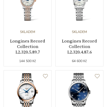
Barva řemínku
růžová / ocelový tah
Materiál spony
nerezová ocel
SKLADEM
SKLADEM
Doplňující údaje
Longines Record
Longines Record
Collection
Collection
Váha (g)
78.30
L2.320.5.89.7
L2.320.4.87.6
144 500 Kč
64 600 Kč
Zdobení
diamanty
Modelová řada
Record