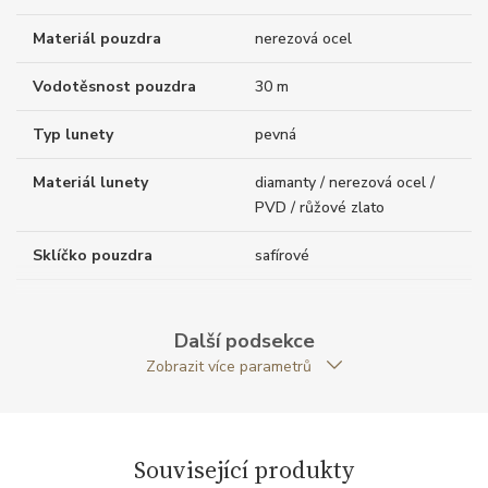
Materiál pouzdra
nerezová ocel
Vodotěsnost pouzdra
30 m
Typ lunety
pevná
Materiál lunety
diamanty / nerezová ocel /
PVD / růžové zlato
Sklíčko pouzdra
safírové
Tloušťka pouzdra (mm)
10.70
Další podsekce
Dýnko pouzdra
průhledné
Zobrazit více parametrů
Antireflexní sklíčko
ANO
Tvar pouzdra
kulatý
Související produkty