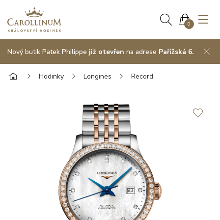
0
Nový butik Patek Philippe
již otevřen
na adrese
Pařížská 6.
Hodinky
Longines
Record