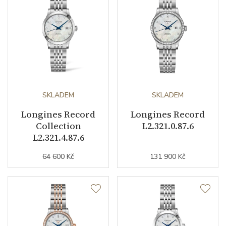
Funkce
Datumovka
ANO
Sekundová ručka
ANO
Číselník
SKLADEM
SKLADEM
Longines Record
Longines Record
Collection
L2.321.0.87.6
Barva číselníku
perleťová
L2.321.4.87.6
Indexy číselníku
diamanty
64 600 Kč
131 900 Kč
Řemínek / Spona
Materiál řemínku
nerezová ocel / růžové zlato
/ PVD