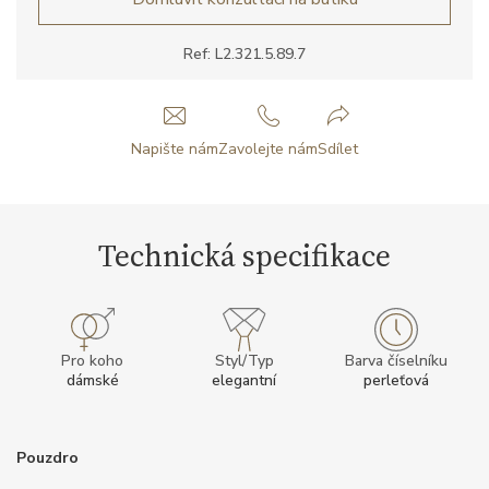
Ref: L2.321.5.89.7
Napište nám
Zavolejte nám
Sdílet
Technická specifikace
Pro koho
Styl/Typ
Barva číselníku
dámské
elegantní
perleťová
Pouzdro