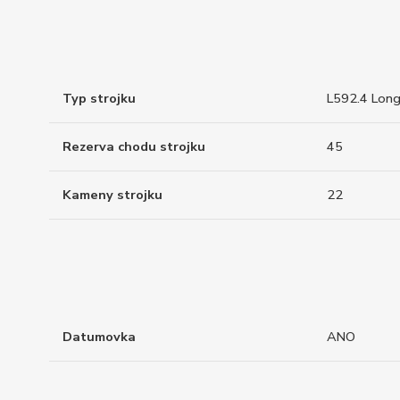
Typ strojku
L592.4 Long
Rezerva chodu strojku
45
Kameny strojku
22
Datumovka
ANO