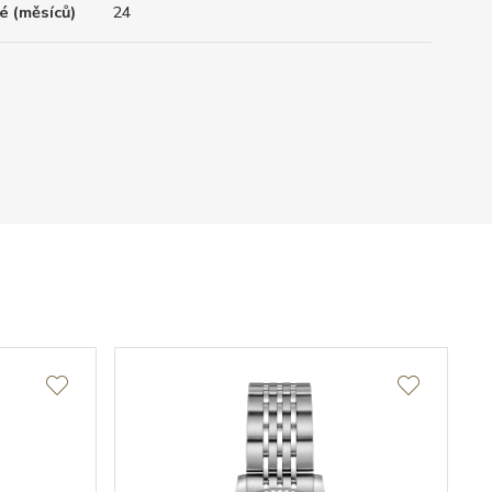
é (měsíců)
24