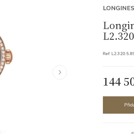
LONGINE
Longin
L2.320
Ref: L2.320.5.8
144 5
Přid