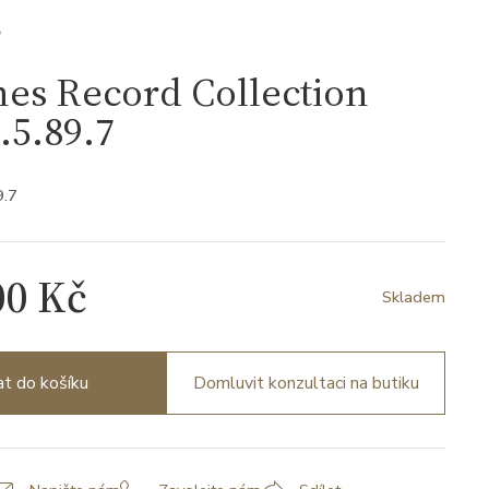
S
es Record Collection
.5.89.7
9.7
00 Kč
Skladem
at do košíku
Domluvit konzultaci na butiku