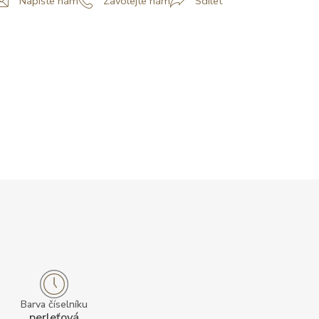
Napište nám
Zavolejte nám
Sdílet
Barva číselníku
perleťová