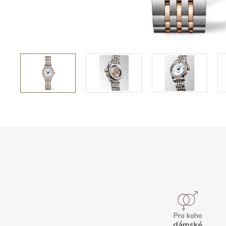
Pro koho
dámské