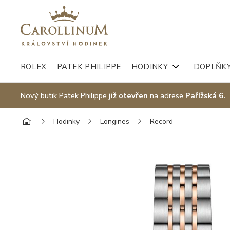
ROLEX
PATEK PHILIPPE
HODINKY
DOPLŇK
Nový butik Patek Philippe
již otevřen
na adrese
Pařížská 6.
Hodinky
Longines
Record