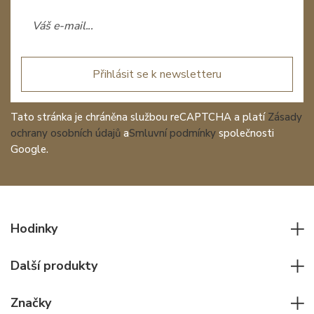
Přihlásit se k newsletteru
Tato stránka je chráněna službou reCAPTCHA a platí
Zásady
ochrany osobních údajů
a
Smluvní podmínky
společnosti
Google.
Hodinky
Všechny hodinky
Další produkty
Pánské hodinky
Psací potřeby
Dámské hodinky
Značky