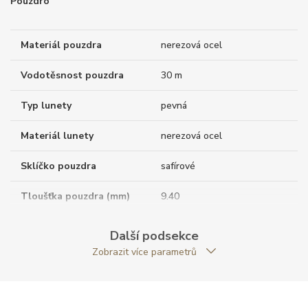
Pouzdro
Materiál pouzdra
nerezová ocel
Vodotěsnost pouzdra
30 m
Typ lunety
pevná
Materiál lunety
nerezová ocel
Sklíčko pouzdra
safírové
Tloušťka pouzdra (mm)
9.40
Dýnko pouzdra
neprůhledné
Další podsekce
Zobrazit více parametrů
Antireflexní sklíčko
ANO
Tvar pouzdra
kulatý