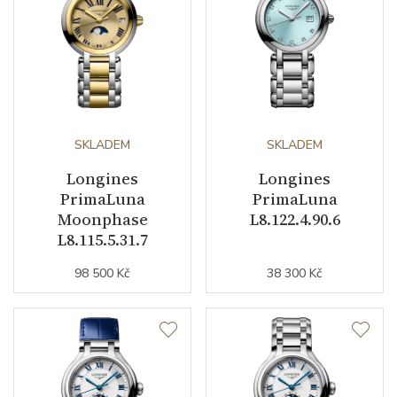
Doplňující specifikace
E.O.L. (systém indikace vybité
baterie)
Doplňující údaje
SKLADEM
SKLADEM
Váha (g)
94.40
Longines
Longines
Zdobení
diamanty
PrimaLuna
PrimaLuna
Moonphase
L8.122.4.90.6
Modelová řada
PrimaLuna
L8.115.5.31.7
98 500 Kč
38 300 Kč