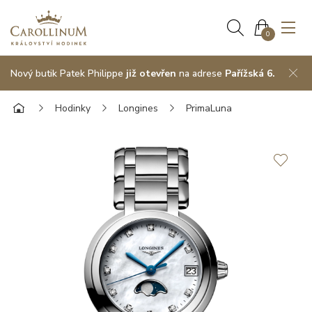
0
Nový butik Patek Philippe
již otevřen
na adrese
Pařížská 6.
Hodinky
Longines
PrimaLuna