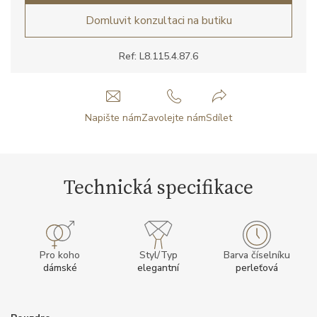
Domluvit konzultaci na butiku
Ref: L8.115.4.87.6
Napište nám
Zavolejte nám
Sdílet
Technická specifikace
Pro koho
Styl/Typ
Barva číselníku
dámské
elegantní
perleťová