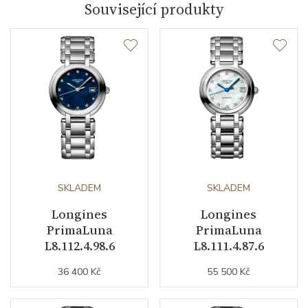
Související produkty
Materiál korunky
nerezová ocel
Průměr pouzdra (mm)
30.50
Strojek
Typ strojku
L296 quartz Longines
Kalibr strojku
quartz
SKLADEM
SKLADEM
Funkce
Longines
Longines
PrimaLuna
PrimaLuna
L8.112.4.98.6
L8.111.4.87.6
Datumovka
ANO
36 400 Kč
55 500 Kč
Sekundová ručka
ANO
Astronomická komplikace
měsíční fáze