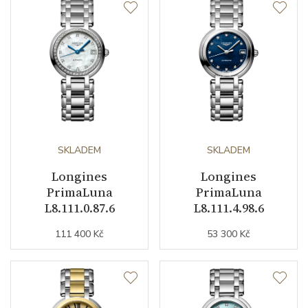
Číselník
Barva číselníku
perleťová
Indexy číselníku
diamanty
SKLADEM
SKLADEM
Řemínek / Spona
Longines
Longines
PrimaLuna
PrimaLuna
Materiál řemínku
nerezová ocel
L8.111.0.87.6
L8.111.4.98.6
111 400 Kč
53 300 Kč
Materiál spony
nerezová ocel
Technické detaily