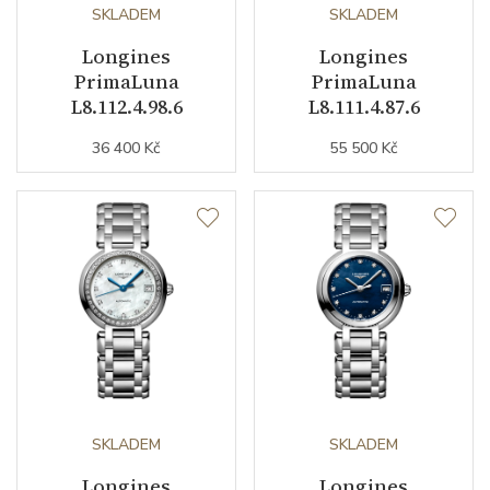
SKLADEM
SKLADEM
Longines
Longines
Datumovka
ANO
PrimaLuna
PrimaLuna
L8.112.4.98.6
L8.111.4.87.6
Sekundová ručka
ANO
36 400 Kč
55 500 Kč
Astronomická komplikace
měsíční fáze
Číselník
Barva číselníku
stříbrná
Indexy číselníku
římské číslice
Řemínek / Spona
SKLADEM
SKLADEM
Materiál řemínku
Longines
nerezová ocel
Longines