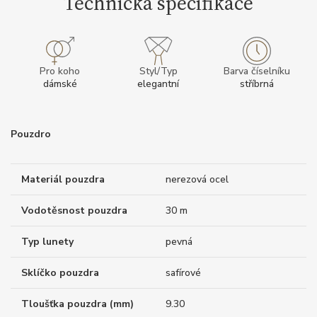
Technická specifikace
Pro koho
Styl/Typ
Barva číselníku
dámské
elegantní
stříbrná
Pouzdro
Materiál pouzdra
nerezová ocel
Vodotěsnost pouzdra
30 m
Typ lunety
pevná
Sklíčko pouzdra
safírové
Tloušťka pouzdra (mm)
9.30