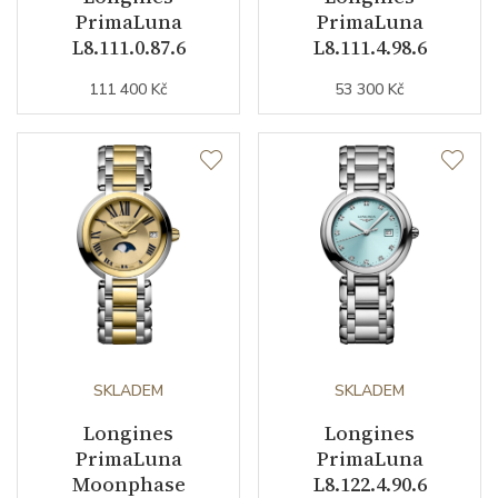
PrimaLuna
PrimaLuna
Barva řemínku
ocelový tah
L8.111.0.87.6
L8.111.4.98.6
111 400 Kč
53 300 Kč
Šířka řemínku (nožky/spona)
7,7/0
Doplňující údaje
Váha (g)
94.82
Záruční doba
24
nepodnikatelé (měsíců)
Modelová řada
PrimaLuna
SKLADEM
SKLADEM
Longines
Longines
PrimaLuna
PrimaLuna
Moonphase
L8.122.4.90.6