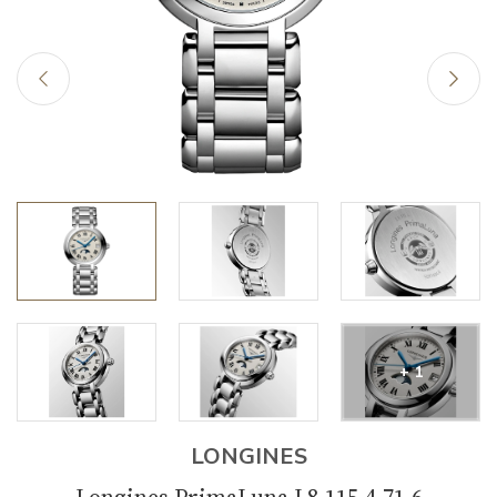
+ 1
LONGINES
Longines PrimaLuna L8.115.4.71.6