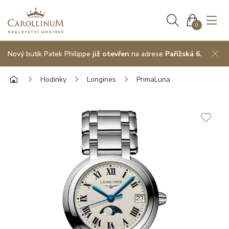
0
Nový butik Patek Philippe
již otevřen
na adrese
Pařížská 6.
Hodinky
Longines
PrimaLuna