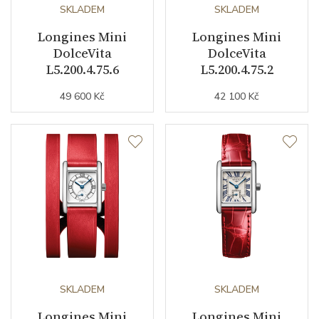
Datumovka
NE
SKLADEM
SKLADEM
Longines Mini
Longines Mini
Sekundová ručka
ANO
DolceVita
DolceVita
L5.200.4.75.6
L5.200.4.75.2
Číselník
49 600 Kč
42 100 Kč
Barva číselníku
stříbrná
Indexy číselníku
římské číslice
Řemínek / Spona
Materiál řemínku
kůže z aligátora
Barva řemínku
černá
SKLADEM
SKLADEM
Šířka řemínku (nožky/spona)
Longines Mini
16/0
Longines Mini