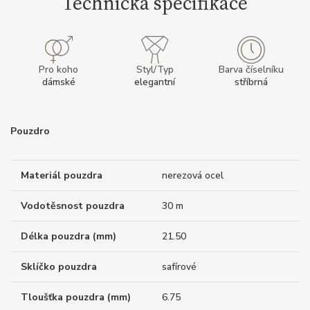
Technická specifikace
Pro koho
Styl/Typ
Barva číselníku
dámské
elegantní
stříbrná
Pouzdro
Materiál pouzdra
nerezová ocel
Vodotěsnost pouzdra
30 m
Délka pouzdra (mm)
21.50
Sklíčko pouzdra
safírové
Tloušťka pouzdra (mm)
6.75