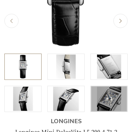
+ 1
LONGINES
Longines Mini DolceVita L5.200.4.71.2