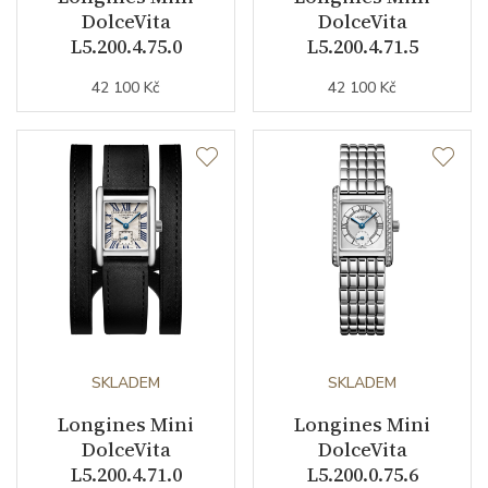
DolceVita
DolceVita
L5.200.4.75.0
L5.200.4.71.5
Doplňující údaje
42 100 Kč
42 100 Kč
Váha (g)
21.60
Záruční doba
24
nepodnikatelé (měsíců)
Modelová řada
Mini DolceVita
SKLADEM
SKLADEM
Longines Mini
Longines Mini
DolceVita
DolceVita
L5.200.4.71.0
L5.200.0.75.6