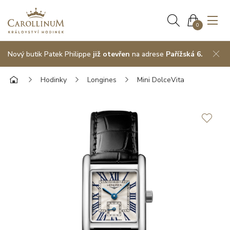
0
Nový butik Patek Philippe
již otevřen
na adrese
Pařížská 6.
Hodinky
Longines
Mini DolceVita