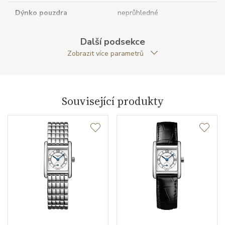
Dýnko pouzdra
neprůhledné
Antireflexní sklíčko
ANO
Další podsekce
Zobrazit více parametrů
Tvar pouzdra
obdelníkový
Šířka pouzdra (mm)
29.00
Související produkty
Strojek
Kalibr strojku
quartz
Kameny strojku
11
Funkce