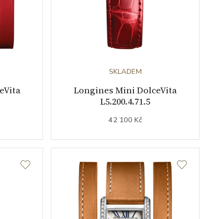
SKLADEM
eVita
Longines Mini DolceVita
L5.200.4.71.5
42 100 Kč