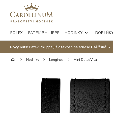
ROLEX
PATEK PHILIPPE
HODINKY
DOPLŇK
Nový butik Patek Philippe
již otevřen
na adrese
Pařížská 6.
Hodinky
Longines
Mini DolceVita