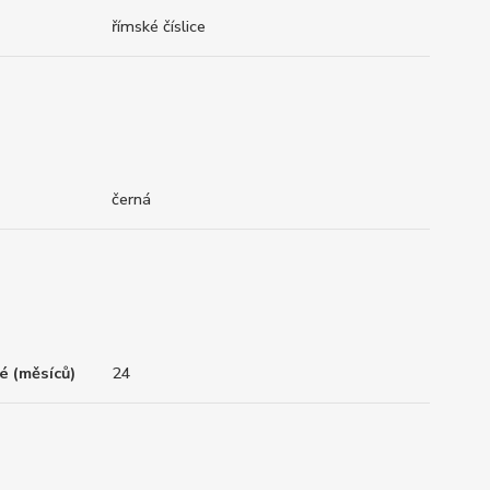
římské číslice
černá
é (měsíců)
24