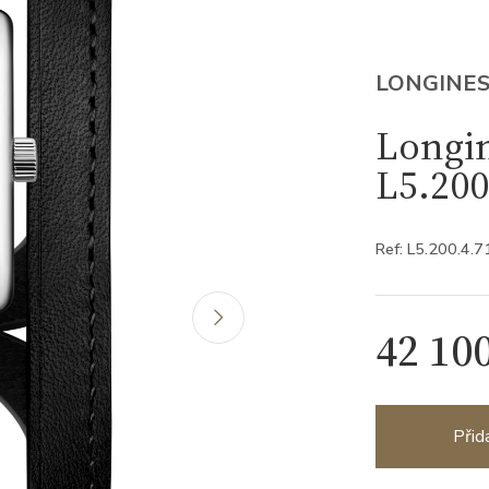
LONGINE
Longin
L5.200
Ref: L5.200.4.7
42 10
Přid