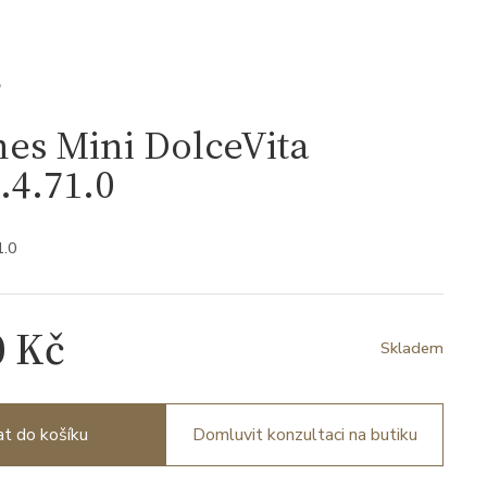
S
es Mini DolceVita
.4.71.0
1.0
0 Kč
Skladem
at do košíku
Domluvit konzultaci na butiku