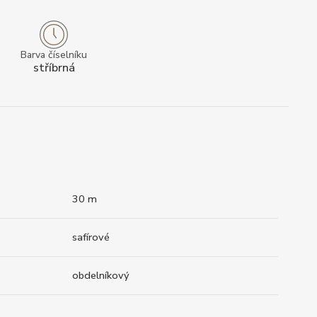
Barva číselníku
stříbrná
30 m
safírové
obdelníkový