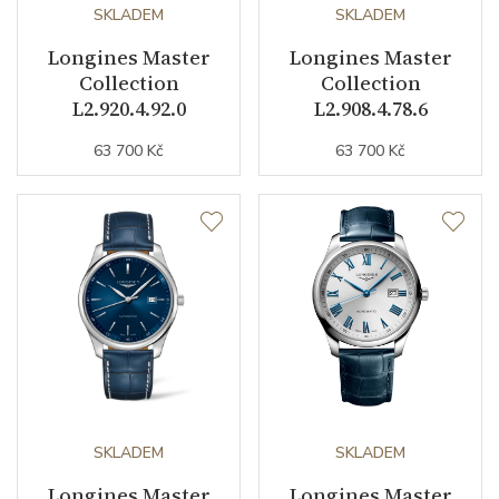
Kalibr strojku
SKLADEM
automatický nátah
SKLADEM
Longines Master
Longines Master
Kameny strojku
21
Collection
Collection
L2.920.4.92.0
L2.908.4.78.6
Kyvy strojku
25200
63 700 Kč
63 700 Kč
Funkce
Datumovka
ANO
Sekundová ručka
ANO
Číselník
Barva číselníku
černá
SKLADEM
SKLADEM
Longines Master
Longines Master
Indexy číselníku
římské číslice