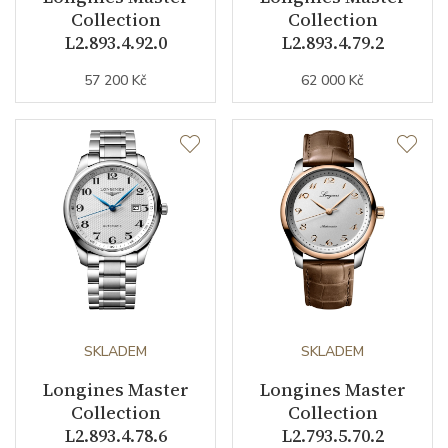
Collection
Collection
L2.893.4.92.0
L2.893.4.79.2
Řemínek / Spona
57 200 Kč
62 000 Kč
Materiál řemínku
nerezová ocel
Barva řemínku
ocelový tah
Materiál spony
nerezová ocel
Doplňující údaje
Váha (g)
144.70
SKLADEM
SKLADEM
Modelová řada
Master Collection
Longines Master
Longines Master
Collection
Collection
L2.893.4.78.6
L2.793.5.70.2