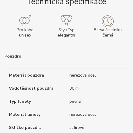
Technická specifikace
Pro koho
Styl/Typ
Barva číselníku
unisex
elegantní
černá
Pouzdro
Materiál pouzdra
nerezová ocel
Vodotěsnost pouzdra
30 m
Typ lunety
pevná
Materiál lunety
nerezová ocel
Sklíčko pouzdra
safírové