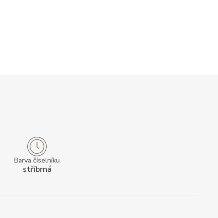
Barva číselníku
stříbrná