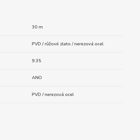
30 m
PVD / růžové zlato / nerezová ocel
9.35
ANO
PVD / nerezová ocel