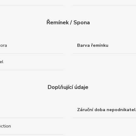
Řemínek / Spona
tora
Barva řemínku
el
Doplňující údaje
Záruční doba nepodnikatel
ection