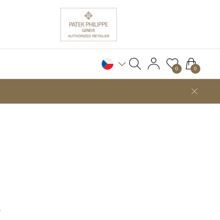
0
0
S