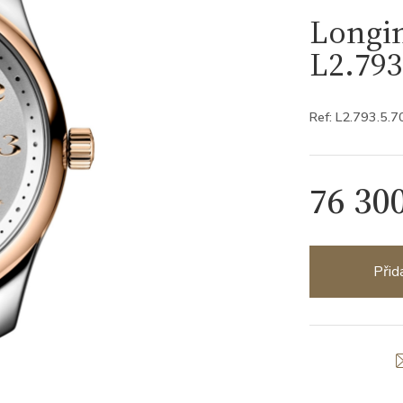
Longin
L2.793
Ref: L2.793.5.7
76 30
Přid