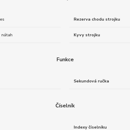
nes
Rezerva chodu strojku
 nátah
Kyvy strojku
Funkce
Sekundová ručka
Číselník
Indexy číselníku