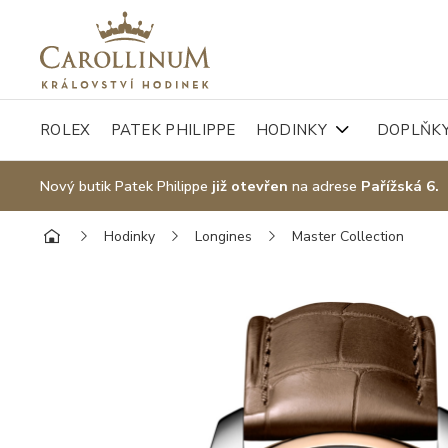
ROLEX
PATEK PHILIPPE
HODINKY
DOPLŇK
Nový butik Patek Philippe
již otevřen
na adrese
Pařížská 6.
Hodinky
Longines
Master Collection