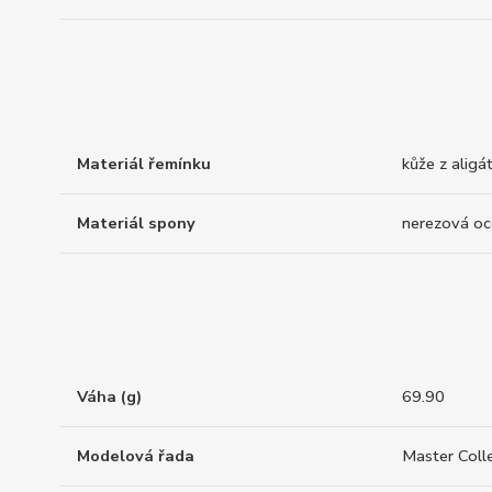
Materiál řemínku
kůže z aligá
Materiál spony
nerezová oc
Váha (g)
69.90
Modelová řada
Master Coll