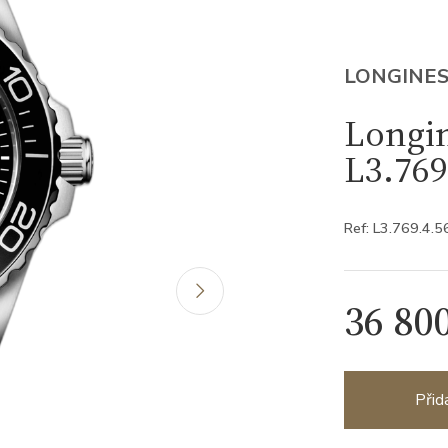
LONGINE
Longi
L3.769
Ref: L3.769.4.5
36 80
Přid