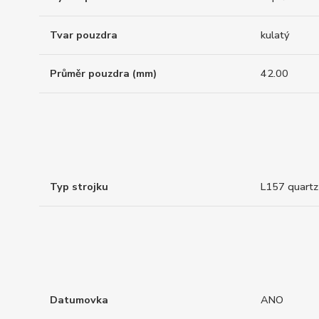
Tvar pouzdra
kulatý
Průměr pouzdra (mm)
42.00
Typ strojku
L157 quartz
Datumovka
ANO