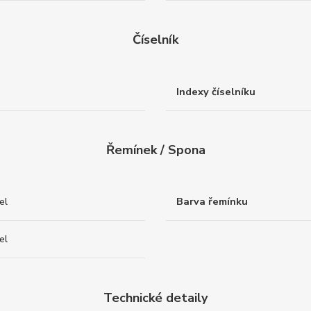
Číselník
Indexy číselníku
Řemínek / Spona
el
Barva řemínku
el
Technické detaily