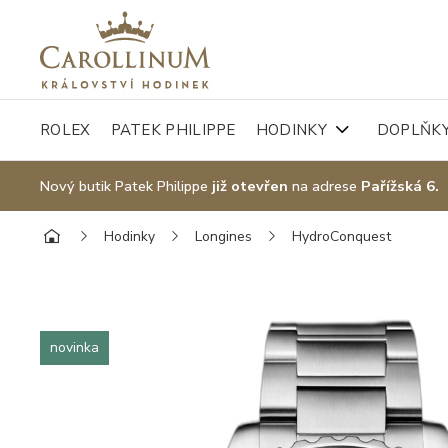
ROLEX
PATEK PHILIPPE
HODINKY
DOPLŇK
Nový butik Patek Philippe
již otevřen
na adrese
Pařížská 6.
Hodinky
Longines
HydroConquest
novinka