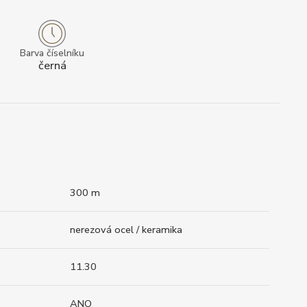
Barva číselníku
černá
300 m
nerezová ocel / keramika
11.30
ANO