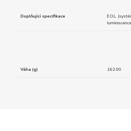
Doplňující specifikace
E.O.L. (systé
luminiscen
Váha (g)
162.00