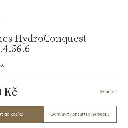
S
nes HydroConquest
.4.56.6
6.6
0 Kč
Skladem
at do košíku
Domluvit konzultaci na butiku