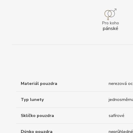
Pro koho
pánské
Materiál pouzdra
nerezová oc
Typ lunety
jednosměrn
Sklíčko pouzdra
safírové
Dýnko pouzdra
neprůhledné