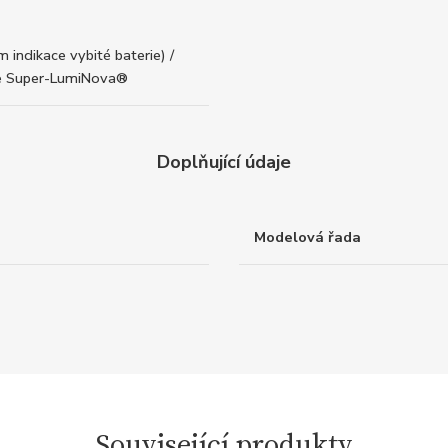
m indikace vybité baterie) /
ce Super-LumiNova®
Doplňující údaje
Modelová řada
Související produkty