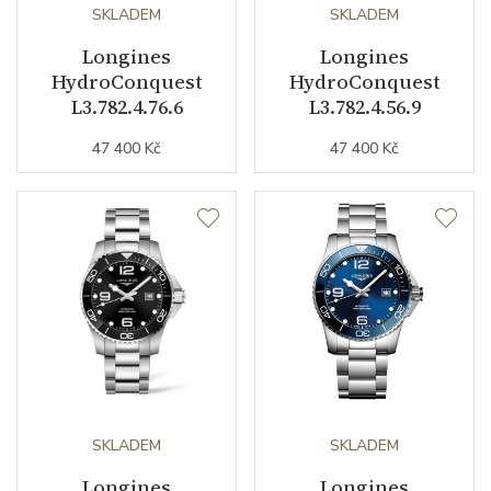
Kameny strojku
SKLADEM
21
SKLADEM
Longines
Longines
Kyvy strojku
25200
HydroConquest
HydroConquest
L3.782.4.76.6
L3.782.4.56.9
Funkce
47 400 Kč
47 400 Kč
Datumovka
ANO
Sekundová ručka
ANO
Číselník
Barva číselníku
šedá
Indexy číselníku
kombinace indexů
SKLADEM
SKLADEM
Longines
Longines