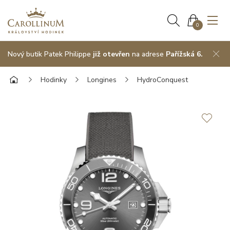
0
Nový butik Patek Philippe
již otevřen
na adrese
Pařížská 6.
Hodinky
Longines
HydroConquest