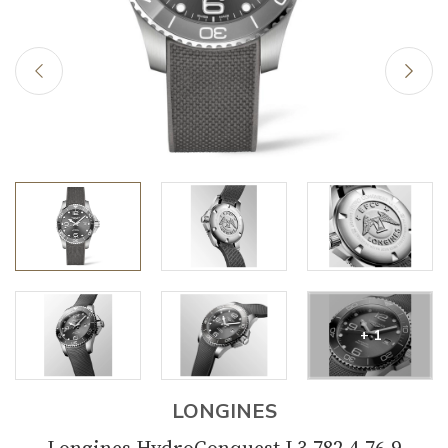
+ 1
LONGINES
Longines HydroConquest L3.782.4.76.9