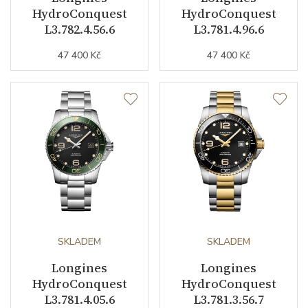
HydroConquest
HydroConquest
Řemínek / Spona
L3.782.4.56.6
L3.781.4.96.6
47 400 Kč
47 400 Kč
Materiál řemínku
kaučuk
Barva řemínku
šedá
Šířka řemínku (nožky/spona)
21/0
Doplňující údaje
Váha (g)
144.00
Záruční doba
24
SKLADEM
SKLADEM
nepodnikatelé (měsíců)
Longines
Longines
Modelová řada
HydroConquest
HydroConquest
HydroConquest
L3.781.4.05.6
L3.781.3.56.7