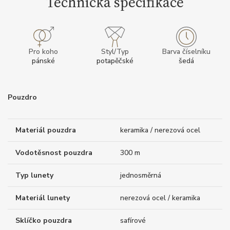
Technická specifikace
Pro koho
Styl/Typ
Barva číselníku
pánské
potapěčské
šedá
Pouzdro
Materiál pouzdra
keramika / nerezová ocel
Vodotěsnost pouzdra
300 m
Typ lunety
jednosměrná
Materiál lunety
nerezová ocel / keramika
Sklíčko pouzdra
safírové