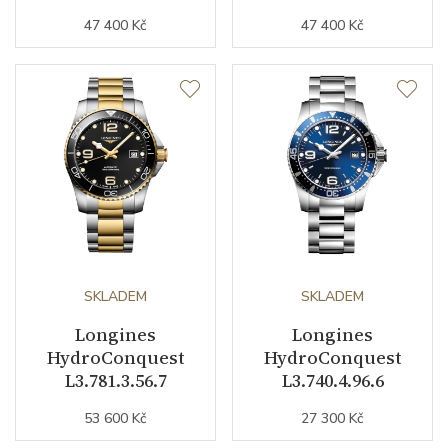
Váha (g)
162.00
47 400 Kč
47 400 Kč
Modelová řada
HydroConquest
SKLADEM
SKLADEM
Longines
Longines
HydroConquest
HydroConquest
L3.781.3.56.7
L3.740.4.96.6
53 600 Kč
27 300 Kč