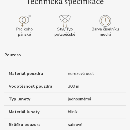
Technická specifikace
Pro koho
Styl/Typ
Barva číselníku
pánské
potapěčské
modrá
Pouzdro
Materiál pouzdra
nerezová ocel
Vodotěsnost pouzdra
300 m
Typ lunety
jednosměrná
Materiál lunety
hliník
Sklíčko pouzdra
safírové