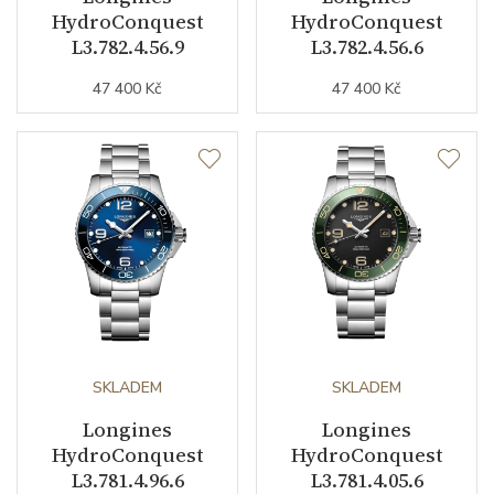
HydroConquest
HydroConquest
L3.782.4.56.9
L3.782.4.56.6
Materiál řemínku
PVD / nerezová ocel
47 400 Kč
47 400 Kč
Barva řemínku
červená / stříbrná
Materiál spony
nerezová ocel
Technické detaily
Doplňující specifikace
E.O.L. (systém indikace vybité
baterie) / luminiscence
Super-LumiNova®
SKLADEM
SKLADEM
Doplňující údaje
Longines
Longines
HydroConquest
HydroConquest
L3.781.4.96.6
L3.781.4.05.6