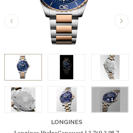
+ 1
LONGINES
Longines HydroConquest L3.769.3.98.7