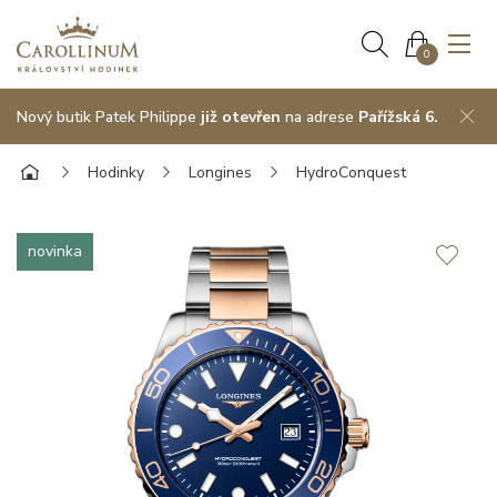
0
Nový butik Patek Philippe
již otevřen
na adrese
Pařížská 6.
Hodinky
Longines
HydroConquest
novinka