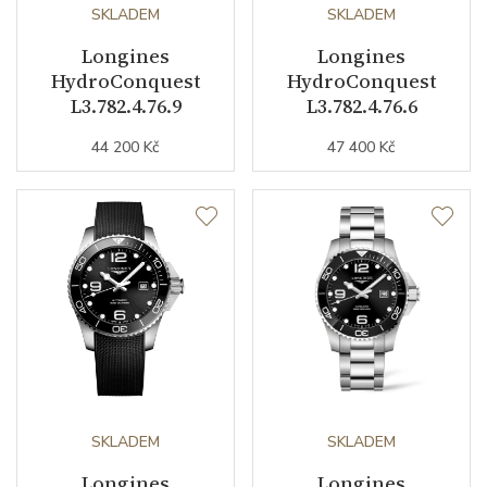
SKLADEM
SKLADEM
Funkce
Longines
Longines
HydroConquest
HydroConquest
L3.782.4.76.9
L3.782.4.76.6
Datumovka
ANO
44 200 Kč
47 400 Kč
Sekundová ručka
ANO
Číselník
Barva číselníku
modrá
Indexy číselníku
indexy / tečky/body
Luminiscence
ručky / orientační bod na
lunetě / indexy
SKLADEM
SKLADEM
Longines
Longines
Řemínek / Spona