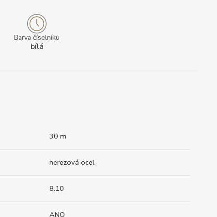
Barva číselníku
bílá
30 m
nerezová ocel
8.10
ANO