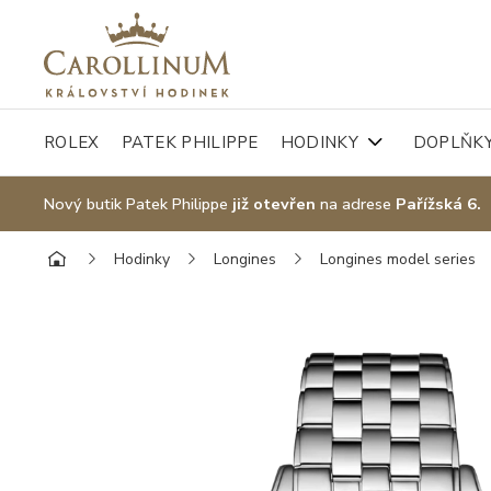
ROLEX
PATEK PHILIPPE
HODINKY
DOPLŇK
Nový butik Patek Philippe
již otevřen
na adrese
Pařížská 6.
Hodinky
Longines
Longines model series