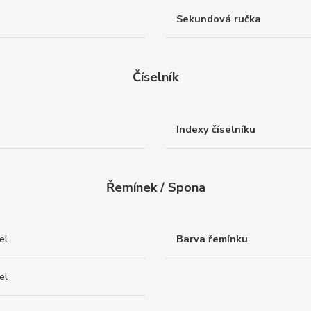
Sekundová ručka
Číselník
Indexy číselníku
Řemínek / Spona
el
Barva řemínku
el