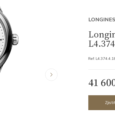
LONGINE
Longin
L4.374
Ref: L4.374.4.1
41 60
Zjist