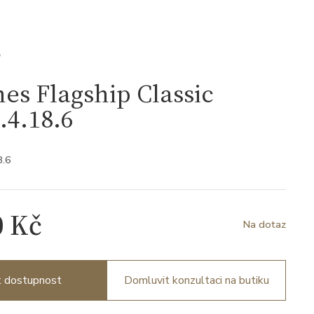
S
es Flagship Classic
.4.18.6
8.6
0 Kč
Na dotaz
it dostupnost
Domluvit konzultaci na butiku