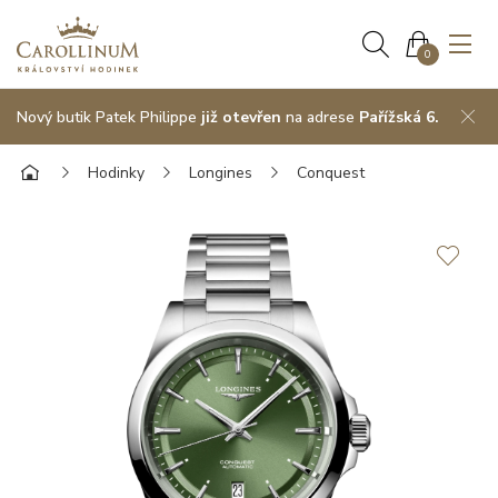
0
Nový butik Patek Philippe
již otevřen
na adrese
Pařížská 6.
Hodinky
Longines
Conquest