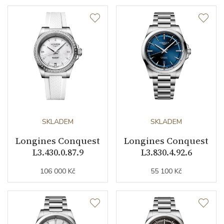
Průměr pouzdra (mm)
38.00
Strojek
Typ strojku
L888 Longines
Rezerva chodu strojku
72
Kalibr strojku
SKLADEM
automatický nátah
SKLADEM
Longines Conquest
Longines Conquest
Kameny strojku
21
L3.430.0.87.9
L3.830.4.92.6
Kyvy strojku
25200
106 000 Kč
55 100 Kč
Funkce