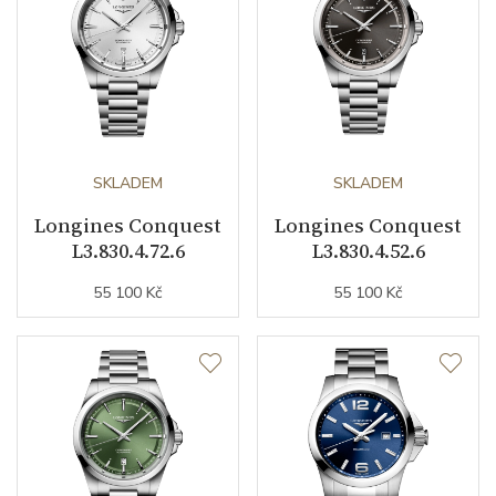
Datumovka
ANO
Sekundová ručka
ANO
Ochrana proti
ANO
magnetickému poli
SKLADEM
SKLADEM
Číselník
Longines Conquest
Longines Conquest
L3.830.4.72.6
L3.830.4.52.6
Barva číselníku
zelená
55 100 Kč
55 100 Kč
Indexy číselníku
indexy
Řemínek / Spona
Materiál řemínku
nerezová ocel