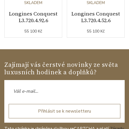
SKLADEM
SKLADEM
Longines Conquest
Longines Conquest
L3.720.4.92.6
L3.720.4.52.6
55 100 Kč
55 100 Kč
Zajímají vás čerstvé novinky ze světa
luxusních hodinek a doplňků?
Přihlásit se k newsletteru
Tato stránka je chráněna službou reCAPTCHA a platí
Zásady