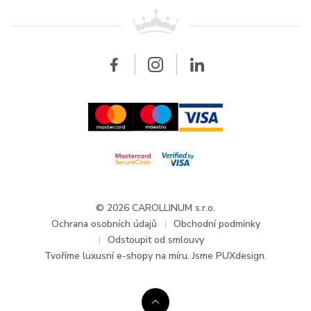
Pro prodejce
Kontakt
Všechny značky
Breitling
Velkoobchod
Velkoobchod
Carollinum
FAQ - Časté dotazy
O společnosti Carollinum
Hodinářský servis
Pracovní příležitosti
GDPR
Aktuality a oznámení
© 2026 CAROLLINUM s.r.o.
Ochrana osobních údajů
Obchodní podmínky
Odstoupit od smlouvy
Tvoříme
luxusní e-shopy na míru
. Jsme PUXdesign.