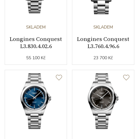
Barva řemínku
ocelový tah
Materiál spony
nerezová ocel
SKLADEM
SKLADEM
Longines Conquest
Longines Conquest
Doplňující údaje
L3.830.4.02.6
L3.760.4.96.6
55 100 Kč
23 700 Kč
Váha (g)
122.70
Modelová řada
Conquest