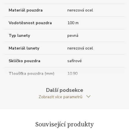
Materiál pouzdra
nerezová ocel
Vodotěsnost pouzdra
100 m
Typ lunety
pevná
Materiál lunety
nerezová ocel
Sklíčko pouzdra
safírové
Tloušťka pouzdra (mm)
10.90
Dýnko pouzdra
průhledné
Další podsekce
Zobrazit více parametrů
Antireflexní sklíčko
ANO
Tvar pouzdra
kulatý
Související produkty
Materiál korunky
nerezová ocel