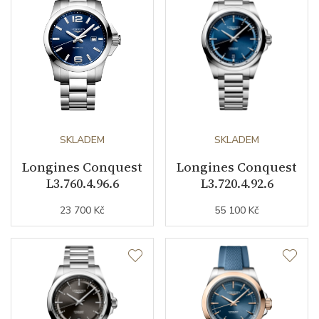
Doplňující údaje
Váha (g)
133.80
Záruční doba
24
nepodnikatelé (měsíců)
SKLADEM
SKLADEM
Modelová řada
Conquest
Longines Conquest
Longines Conquest
L3.760.4.96.6
L3.720.4.92.6
23 700 Kč
55 100 Kč