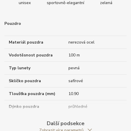
unisex
sportovně-elegantní
zelená
Pouzdro
Materiál pouzdra
nerezová ocel
Vodotěsnost pouzdra
100 m
Typ lunety
pevná
Sklíčko pouzdra
safírové
Tloušťka pouzdra (mm)
10.90
Dýnko pouzdra
průhledné
Antireflexní sklíčko
ANO
Další podsekce
Zobrazit více parametrů