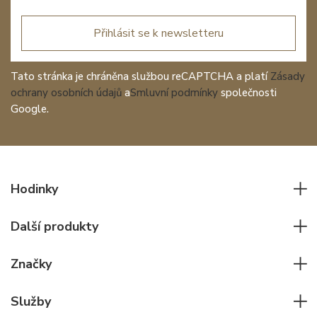
Přihlásit se k newsletteru
Tato stránka je chráněna službou reCAPTCHA a platí
Zásady
ochrany osobních údajů
a
Smluvní podmínky
společnosti
Google.
Hodinky
Všechny hodinky
Další produkty
Pánské hodinky
Psací potřeby
Dámské hodinky
Značky
Kožené zboží
Elegantní hodinky
Rolex
Ostatní doplňky
Služby
Pilotní hodinky
Patek Philippe