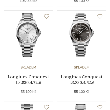
106 000 Kč
55 100 Kč
Datumovka
ANO
Sekundová ručka
ANO
Číselník
Barva číselníku
zelená
Indexy číselníku
indexy
SKLADEM
SKLADEM
Longines Conquest
Longines Conquest
Řemínek / Spona
L3.830.4.72.6
L3.830.4.52.6
55 100 Kč
55 100 Kč
Materiál řemínku
nerezová ocel
Šířka řemínku (nožky/spona)
21/0