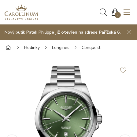
0
Nový butik Patek Philippe
již otevřen
na adrese
Pařížská 6.
Hodinky
Longines
Conquest