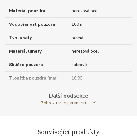
Materiál pouzdra
nerezová ocel
Vodotěsnost pouzdra
100 m
Typ lunety
pevná
Materiál lunety
nerezová ocel
Sklíčko pouzdra
safírové
Tloušťka pouzdra (mm)
10.90
Dýnko pouzdra
průhledné
Další podsekce
Zobrazit více parametrů
Antireflexní sklíčko
ANO
Tvar pouzdra
kulatý
Související produkty
Materiál korunky
nerezová ocel