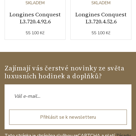
SKLADEM
SKLADEM
Longines Conquest
Longines Conquest
L3.720.4.92.6
L3.720.4.52.6
55 100 Kč
55 100 Kč
Zajímají vás čerstvé novinky ze světa
luxusních hodinek a doplňků?
Přihlásit se k newsletteru
Tato stránka je chráněna službou reCAPTCHA a platí
Zásady