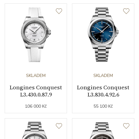
Průměr pouzdra (mm)
34.00
Strojek
Typ strojku
L888.5 Longines
Rezerva chodu strojku
72
Kalibr strojku
SKLADEM
automatický nátah
SKLADEM
Longines Conquest
Longines Conquest
Kameny strojku
21
L3.430.0.87.9
L3.830.4.92.6
Kyvy strojku
25200
106 000 Kč
55 100 Kč
Funkce