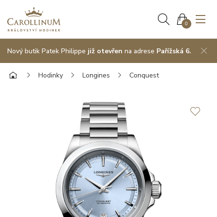
0
Nový butik Patek Philippe
již otevřen
na adrese
Pařížská 6.
Hodinky
Longines
Conquest