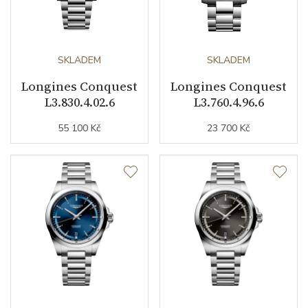
Barva řemínku
ocelový tah
Materiál spony
nerezová ocel
SKLADEM
SKLADEM
Longines Conquest
Longines Conquest
Doplňující údaje
L3.830.4.02.6
L3.760.4.96.6
55 100 Kč
23 700 Kč
Váha (g)
95.80
Záruční doba
24
nepodnikatelé (měsíců)
Modelová řada
Conquest