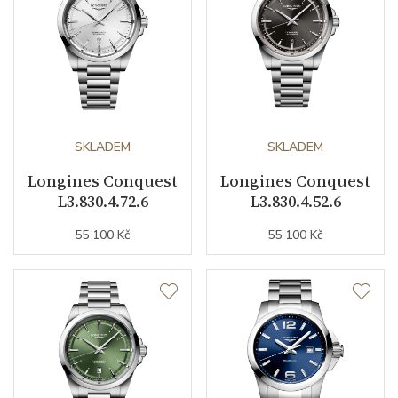
Datumovka
ANO
Sekundová ručka
ANO
Ochrana proti
ANO
magnetickému poli
SKLADEM
SKLADEM
Číselník
Longines Conquest
Longines Conquest
L3.830.4.72.6
L3.830.4.52.6
Barva číselníku
modrá
55 100 Kč
55 100 Kč
Indexy číselníku
indexy
Řemínek / Spona
Materiál řemínku
nerezová ocel