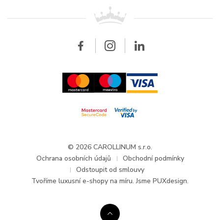
Pro prodejce
Kontakt
Všechny značky
Breitling
Velkoobchod
Velkoobchod
Carollinum
FAQ - Časté dotazy
O společnosti Carollinum
Hodinářský servis
Pracovní příležitosti
GDPR
Aktuality a oznámení
© 2026 CAROLLINUM s.r.o.
Ochrana osobních údajů
Obchodní podmínky
Odstoupit od smlouvy
Tvoříme
luxusní e-shopy na míru
. Jsme PUXdesign.