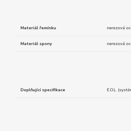
Materiál řemínku
nerezová oc
Materiál spony
nerezová oc
Doplňující specifikace
E.O.L. (syst