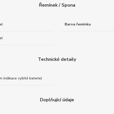
Řemínek / Spona
el
Barva řemínku
el
Technické detaily
ém indikace vybité baterie)
Doplňující údaje