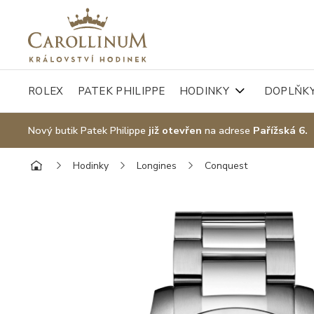
ROLEX
PATEK PHILIPPE
HODINKY
DOPLŇK
Nový butik Patek Philippe
již otevřen
na adrese
Pařížská 6.
Hodinky
Longines
Conquest