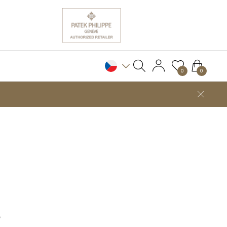
0
0
S