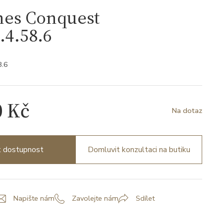
nes Conquest
.4.58.6
8.6
0 Kč
Na dotaz
it dostupnost
Domluvit konzultaci na butiku
Napište nám
Zavolejte nám
Sdílet