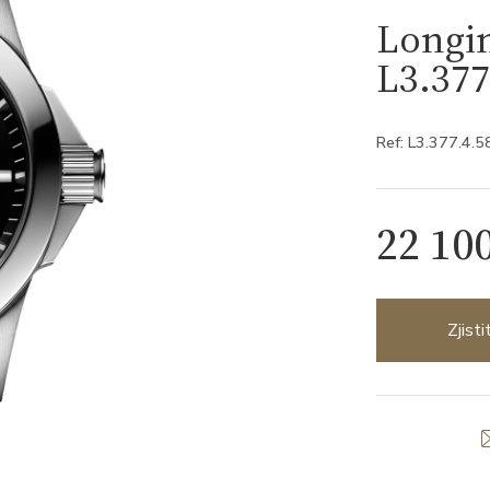
Longi
L3.377
Ref: L3.377.4.5
22 10
Zjist