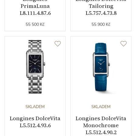
PrimaLuna
Tailoring
Indexy číselníku
indexy
L8.111.4.87.6
L5.757.4.73.8
55 500 Kč
55 900 Kč
Řemínek / Spona
Materiál řemínku
kůže
Barva řemínku
černá
Šířka řemínku (nožky/spona)
19/0
Doplňující údaje
SKLADEM
SKLADEM
Váha (g)
62.50
Longines DolceVita
Longines DolceVita
Záruční doba
24
L5.512.4.93.6
Monochrome
nepodnikatelé (měsíců)
L5.512.4.90.2