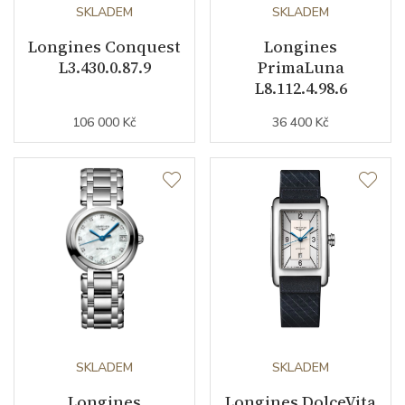
Kameny strojku
SKLADEM
21
SKLADEM
Longines Conquest
Longines
Kyvy strojku
25200
L3.430.0.87.9
PrimaLuna
L8.112.4.98.6
Funkce
106 000 Kč
36 400 Kč
Datumovka
NE
Sekundová ručka
ANO
Ochrana proti
ANO
magnetickému poli
Číselník
SKLADEM
SKLADEM
Barva číselníku
černá
Longines
Longines DolceVita