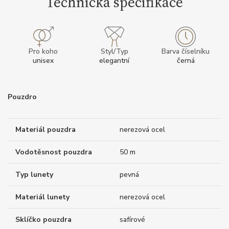
Technická specifikace
Pro koho
Styl/Typ
Barva číselníku
unisex
elegantní
černá
Pouzdro
Materiál pouzdra
nerezová ocel
Vodotěsnost pouzdra
50 m
Typ lunety
pevná
Materiál lunety
nerezová ocel
Sklíčko pouzdra
safírové