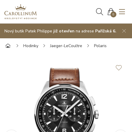
0
Nový butik Patek Philippe
již otevřen
na adrese
Pařížská 6.
Hodinky
Jaeger-LeCoultre
Polaris