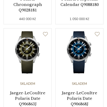
Barva číselníku
černá
Chronograph
Calendar Q9088180
Q9028181
Indexy číselníku
kombinace indexů
440 000 Kč
1 050 000 Kč
Řemínek / Spona
Materiál řemínku
kůže
Barva řemínku
hnědá
Doplňující údaje
SKLADEM
SKLADEM
Záruční doba
24
nepodnikatelé (měsíců)
Jaeger-LeCoultre
Jaeger-LeCoultre
Polaris Date
Polaris Date
Modelová řada
Polaris
Q906863J
Q906868J