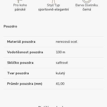
Pro koho
Styl/Typ
Barva číselníku
pánské
sportovně-elegantní
černá
Pouzdro
Materiál pouzdra
nerezová ocel
Vodotěsnost pouzdra
100 m
Sklíčko pouzdra
safírové
Tvar pouzdra
kulatý
Průměr pouzdra (mm)
41.00
Strojek