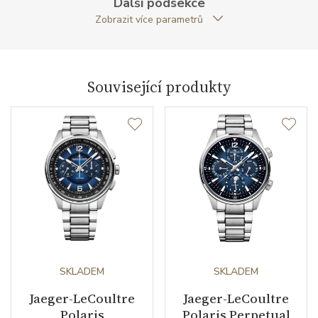
Další podsekce
Zobrazit více parametrů
Rezerva chodu strojku
40
Kalibr strojku
automatický nátah
Související produkty
Kyvy strojku
28800
Funkce
Datumovka
NE
Sekundová ručka
ANO
Chronograf
ANO
SKLADEM
SKLADEM
Číselník
Jaeger-LeCoultre
Jaeger-LeCoultre
Polaris
Polaris Perpetual