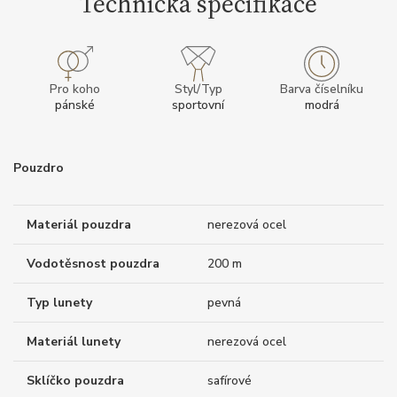
Technická specifikace
Pro koho
Styl/Typ
Barva číselníku
pánské
sportovní
modrá
Pouzdro
Materiál pouzdra
nerezová ocel
Vodotěsnost pouzdra
200 m
Typ lunety
pevná
Materiál lunety
nerezová ocel
Sklíčko pouzdra
safírové