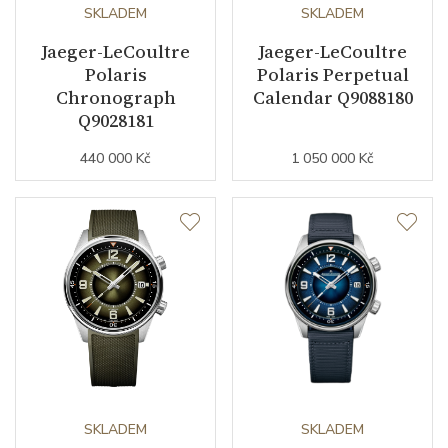
Kameny strojku
SKLADEM
32
SKLADEM
Jaeger-LeCoultre
Jaeger-LeCoultre
Počet komponentů strojku
2180
Polaris
Polaris Perpetual
Chronograph
Calendar Q9088180
Kyvy strojku
28800
Q9028181
440 000 Kč
1 050 000 Kč
Funkce
Datumovka
ANO
Sekundová ručka
ANO
Číselník
Barva číselníku
modrá
SKLADEM
SKLADEM
Indexy číselníku
arabské číslice / indexy