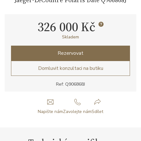
326 000 Kč
Skladem
Rezervovat
Domluvit konzultaci na butiku
Ref: Q906868J
Napište nám
Zavolejte nám
Sdílet