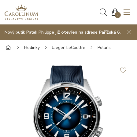
0
Nový butik Patek Philippe
již otevřen
na adrese
Pařížská 6.
Hodinky
Jaeger-LeCoultre
Polaris