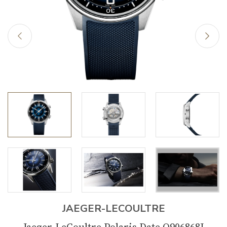
+ 1
JAEGER-LECOULTRE
Jaeger-LeCoultre Polaris Date Q906868J