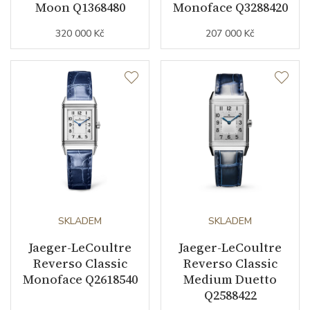
Moon Q1368480
Monoface Q3288420
Doplňující údaje
320 000 Kč
207 000 Kč
Modelová řada
Polaris
SKLADEM
SKLADEM
Jaeger-LeCoultre
Jaeger-LeCoultre
Reverso Classic
Reverso Classic
Monoface Q2618540
Medium Duetto
Q2588422