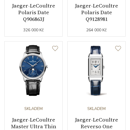
Jaeger-LeCoultre
Jaeger-LeCoultre
Polaris Date
Polaris Date
Luminiscence
ručky / indexy
Q906863J
Q9128981
326 000 Kč
264 000 Kč
Řemínek / Spona
Materiál řemínku
kaučuk
Barva řemínku
modrá
Šířka řemínku (nožky/spona)
21/20
Materiál spony
nerezová ocel
Technické detaily
SKLADEM
SKLADEM
Jaeger-LeCoultre
Jaeger-LeCoultre
Doplňující specifikace
vnitřní otočná luneta
Master Ultra Thin
Reverso One