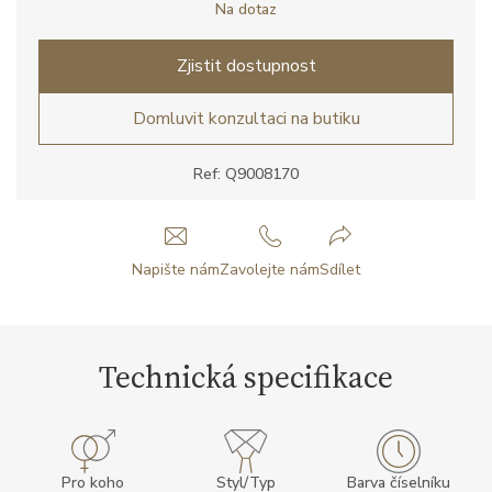
Na dotaz
Zjistit dostupnost
Domluvit konzultaci na butiku
Ref: Q9008170
Napište nám
Zavolejte nám
Sdílet
Technická specifikace
Pro koho
Styl/Typ
Barva číselníku