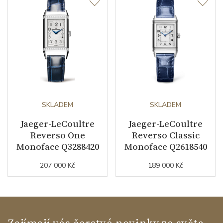
SKLADEM
SKLADEM
Jaeger-LeCoultre
Jaeger-LeCoultre
Reverso One
Reverso Classic
Monoface Q3288420
Monoface Q2618540
207 000 Kč
189 000 Kč
Zajímají vás čerstvé novinky ze světa