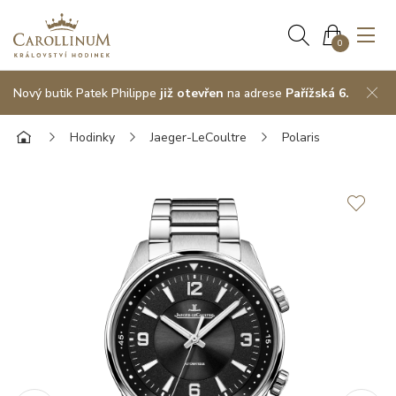
0
Nový butik Patek Philippe
již otevřen
na adrese
Pařížská 6.
Hodinky
Jaeger-LeCoultre
Polaris