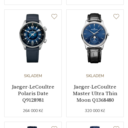
Doplňující údaje
Záruční doba
24
nepodnikatelé (měsíců)
Modelová řada
Polaris
SKLADEM
SKLADEM
Jaeger-LeCoultre
Jaeger-LeCoultre
Polaris Date
Master Ultra Thin
Q9128981
Moon Q1368480
264 000 Kč
320 000 Kč