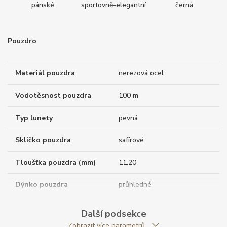
pánské
sportovně-elegantní
černá
Pouzdro
Materiál pouzdra
nerezová ocel
Vodotěsnost pouzdra
100 m
Typ lunety
pevná
Sklíčko pouzdra
safírové
Tloušťka pouzdra (mm)
11.20
Dýnko pouzdra
průhledné
Antireflexní sklíčko
ANO
Další podsekce
Zobrazit více parametrů