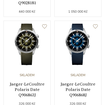
Q9028181
Datumovka
NE
440 000 Kč
1 050 000 Kč
Sekundová ručka
ANO
Číselník
Barva číselníku
černá
Indexy číselníku
kombinace indexů
Řemínek / Spona
SKLADEM
SKLADEM
Jaeger-LeCoultre
Jaeger-LeCoultre
Materiál řemínku
nerezová ocel
Polaris Date
Polaris Date
Q906863J
Q906868J
Barva řemínku
ocelový tah
326 000 Kč
326 000 Kč