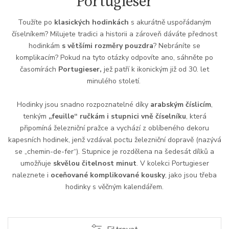
Portugieser
Toužíte po
klasických hodinkách
s akurátně uspořádaným
číselníkem? Milujete tradici a historii a zároveň dáváte přednost
hodinkám
s většími rozměry pouzdra
? Nebráníte se
komplikacím? Pokud na tyto otázky odpovíte ano, sáhněte po
časomírách
Portugieser,
jež patří k ikonickým již od 30. let
minulého století.
Hodinky jsou snadno rozpoznatelné díky
arabským číslicím
,
tenkým
„feuille“ ručkám i stupnici vně číselníku
, která
připomíná železniční pražce a vychází z oblíbeného dekoru
kapesních hodinek, jenž vzdával poctu železniční dopravě (nazývá
se „chemin-de-fer“). Stupnice je rozdělena na šedesát dílků a
umožňuje
skvělou čitelnost minut
. V kolekci Portugieser
naleznete i
oceňované komplikované kousky
, jako jsou třeba
hodinky s věčným kalendářem.