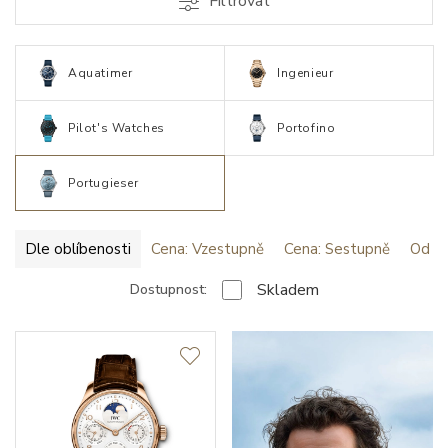
Filtrovat
Aquatimer
Ingenieur
Pilot's Watches
Portofino
Portugieser
Dle oblíbenosti
Cena: Vzestupně
Cena: Sestupně
Od ne
Skladem
Dostupnost: