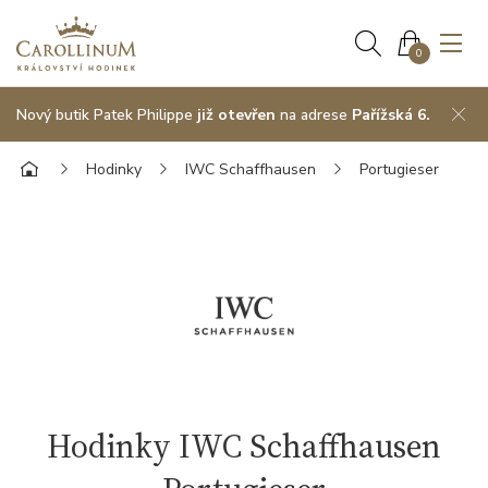
0
Nový butik Patek Philippe
již otevřen
na adrese
Pařížská 6.
Hodinky
IWC Schaffhausen
Portugieser
Hodinky IWC Schaffhausen