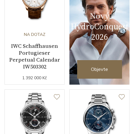
Nový
HydroConquest
2026
NA DOTAZ
IWC Schaffhausen
Portugieser
Perpetual Calendar
IW503302
Objevte
1 392 000 Kč