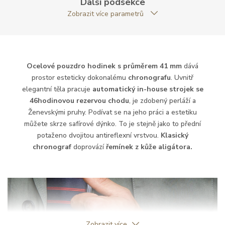
Další podsekce
Strojek
Zobrazit více parametrů
Rezerva chodu strojku
46
Kalibr strojku
automatický nátah
Ocelové pouzdro hodinek s průměrem 41 mm
dává
prostor esteticky dokonalému
chronografu
. Uvnitř
elegantní těla pracuje
automatický in-house strojek se
Funkce
46hodinovou rezervou chodu
, je zdobený perláží a
Ženevskými pruhy. Podívat se na jeho práci a estetiku
Datumovka
můžete skrze safírové dýnko. To je stejně jako to přední
NE
potaženo dvojitou antireflexní vrstvou.
Klasický
Sekundová ručka
ANO
chronograf
doprovází
řemínek z kůže aligátora.
Chronograf
ANO
Číselník
Zobrazit více