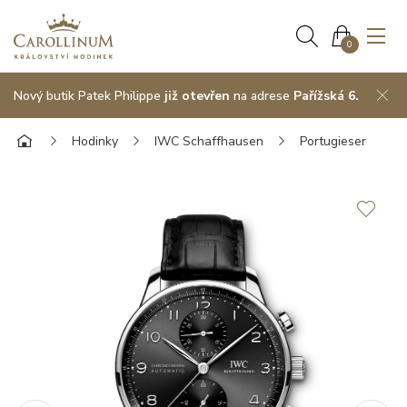
0
Nový butik Patek Philippe
již otevřen
na adrese
Pařížská 6.
Hodinky
IWC Schaffhausen
Portugieser