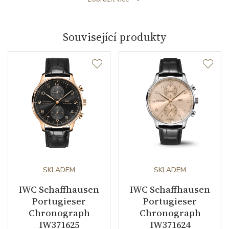
Barva číselníku
černá
Indexy číselníku
arabské číslice
Související produkty
Řemínek / Spona
Materiál řemínku
kůže z aligátora
Barva řemínku
černá
Doplňující údaje
SKLADEM
SKLADEM
Záruční doba
24
IWC Schaffhausen
IWC Schaffhausen
nepodnikatelé (měsíců)
Portugieser
Portugieser
Chronograph
Chronograph
Modelová řada
Portugieser
IW371625
IW371624