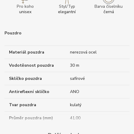
Pro koho
Styl/Typ
Barva číselníku
unisex
elegantní
černá
Pouzdro
Materiál pouzdra
nerezová ocel
Vodotěsnost pouzdra
30 m
Sklíčko pouzdra
safírové
Antireflexní sklíčko
ANO
Tvar pouzdra
kulatý
Průměr pouzdra (mm)
41.00