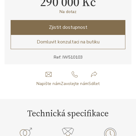
290 000 Kč
Na dotaz
Zjistit dostupnost
Domluvit konzultaci na butiku
Ref: IW510103
Napište nám
Zavolejte nám
Sdílet
Technická specifikace