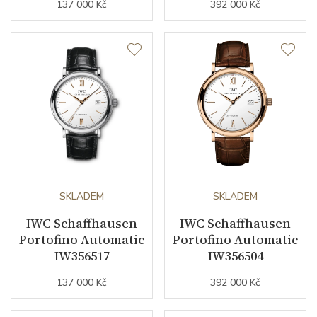
Doplňující údaje
137 000 Kč
392 000 Kč
Záruční doba
24
nepodnikatelé (měsíců)
Modelová řada
Portofino
SKLADEM
SKLADEM
IWC Schaffhausen
IWC Schaffhausen
Portofino Automatic
Portofino Automatic
IW356517
IW356504
137 000 Kč
392 000 Kč