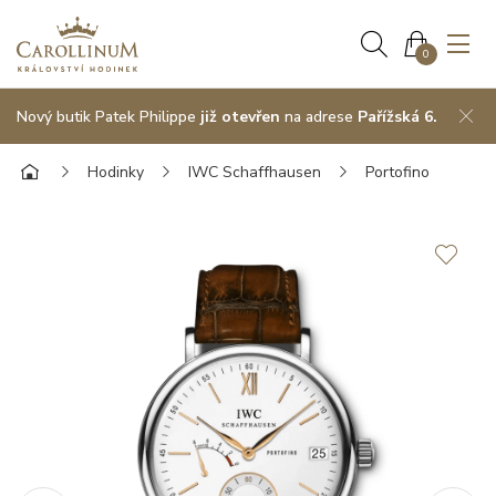
0
Nový butik Patek Philippe
již otevřen
na adrese
Pařížská 6.
Hodinky
IWC Schaffhausen
Portofino