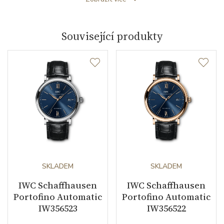
Ukazatel rezervy chodu
ANO
Související produkty
Číselník
Barva číselníku
stříbrná
Indexy číselníku
indexy
Řemínek / Spona
SKLADEM
SKLADEM
Materiál řemínku
kůže z aligátora
IWC Schaffhausen
IWC Schaffhausen
Barva řemínku
hnědá
Portofino Automatic
Portofino Automatic
IW356523
IW356522