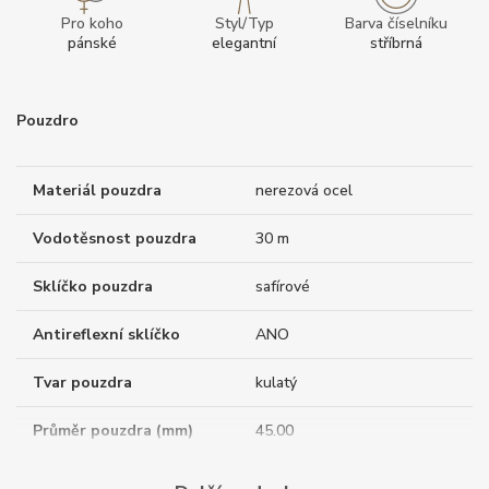
Pro koho
Styl/Typ
Barva číselníku
pánské
elegantní
stříbrná
Pouzdro
Materiál pouzdra
nerezová ocel
Vodotěsnost pouzdra
30 m
Sklíčko pouzdra
safírové
Antireflexní sklíčko
ANO
Tvar pouzdra
kulatý
Průměr pouzdra (mm)
45.00