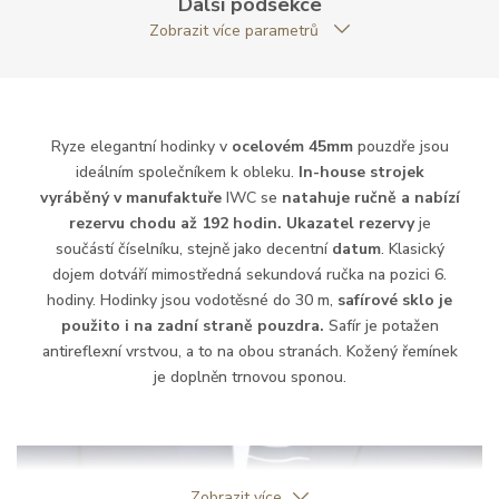
Další podsekce
Strojek
Zobrazit více parametrů
Rezerva chodu strojku
192
Kalibr strojku
ruční nátah
Ryze elegantní hodinky v
ocelovém 45mm
pouzdře jsou
ideálním společníkem k obleku.
In-house strojek
Kameny strojku
30
vyráběný v manufaktuře
IWC se
natahuje ručně a nabízí
rezervu chodu až 192 hodin.
Ukazatel rezervy
je
Kyvy strojku
28800
součástí číselníku, stejně jako decentní
datum
. Klasický
dojem dotváří mimostředná sekundová ručka na pozici 6.
hodiny. Hodinky jsou vodotěsné do 30 m,
safírové sklo je
Funkce
použito i na zadní straně pouzdra.
Safír je potažen
antireflexní vrstvou, a to na obou stranách. Kožený řemínek
Datumovka
ANO
je doplněn trnovou sponou.
Sekundová ručka
ANO
Ochrana proti
ANO
magnetickému poli
Zobrazit více