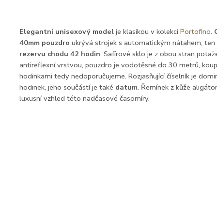
Elegantní unisexový model
je klasikou v kolekci
Portofino
.
40mm pouzdro
ukrývá strojek s automatickým nátahem, ten
rezervu chodu 42 hodin
. Safírové sklo je z obou stran pota
antireflexní vrstvou, pouzdro je vodotěsné do 30 metrů, koup
hodinkami tedy nedoporučujeme. Rozjasňující číselník je dom
hodinek, jeho součástí je také
datum
. Řemínek z kůže aligáto
luxusní vzhled této nadčasové časomíry.