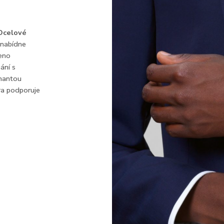
Ocelové
 nabídne
ženo
ání s
inantou
ra podporuje