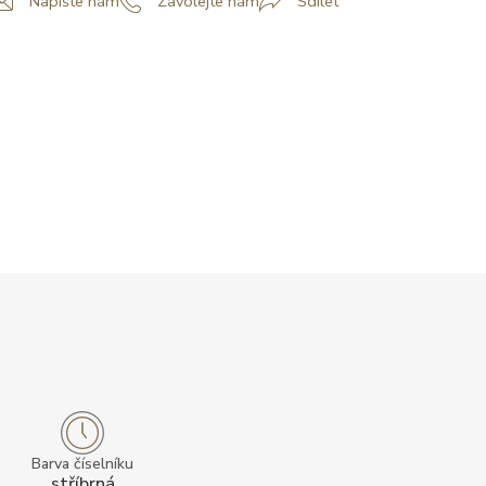
Napište nám
Zavolejte nám
Sdílet
Barva číselníku
stříbrná