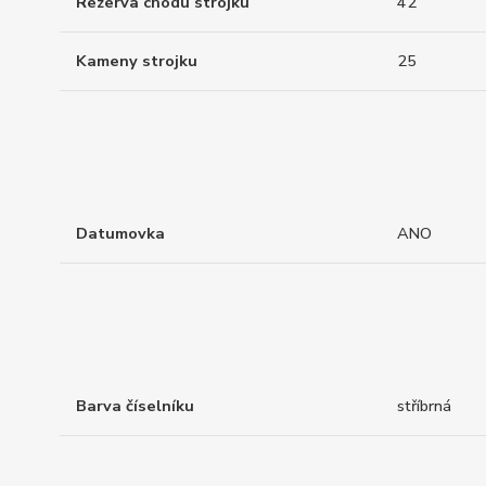
Rezerva chodu strojku
42
Kameny strojku
25
Datumovka
ANO
Barva číselníku
stříbrná