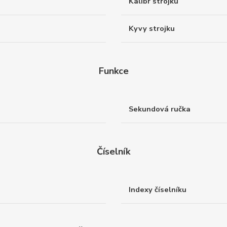
Kalibr strojku
Kyvy strojku
Funkce
Sekundová ručka
Číselník
Indexy číselníku