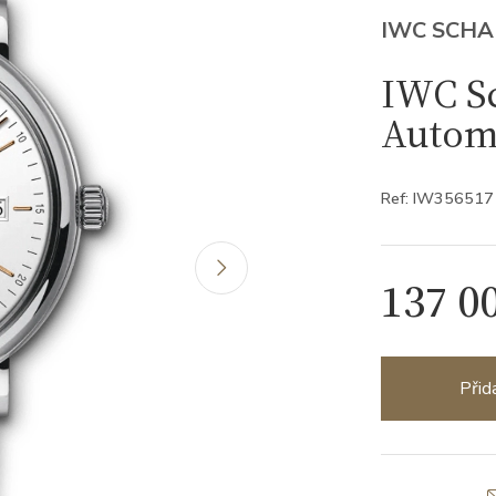
IWC SCH
IWC S
Autom
Ref: IW356517
137 0
Přid