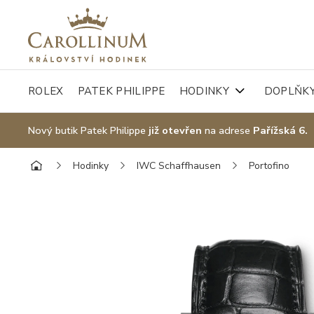
ROLEX
PATEK PHILIPPE
HODINKY
DOPLŇK
Nový butik Patek Philippe
již otevřen
na adrese
Pařížská 6.
Hodinky
IWC Schaffhausen
Portofino