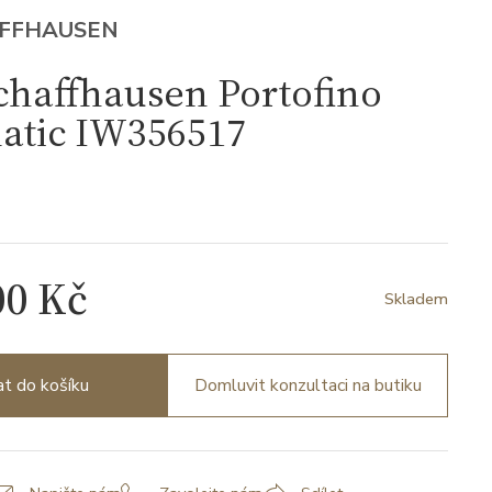
AFFHAUSEN
chaffhausen Portofino
atic IW356517
00 Kč
Skladem
at do košíku
Domluvit konzultaci na butiku