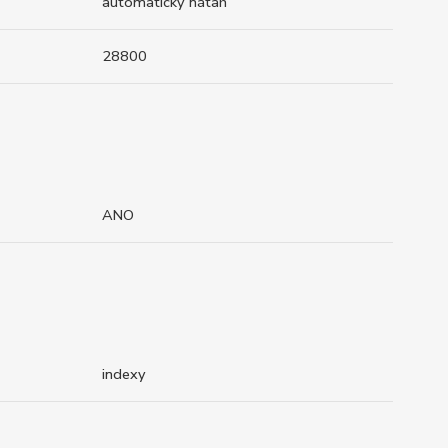
automatický nátah
28800
ANO
indexy